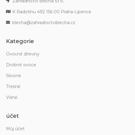
Zahradnictví Blecha s.r.o.
K Radotínu 492 156 00 Praha-Lipence
blecha@zahradnictviblecha.cz
Kategorie
Ovocné dřeviny
Drobné ovoce
Slivoně
Třešně
Višně
účet
Můj účet