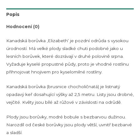
Popis
Hodnocení (0)
Kanadská borůvka ‚Elizabeth‘ je pozdní odrůda s vysokou
úrodností. Má velké plody sladké chuti podobné jako u
lesních borůvek, které dozrávají v druhé polovině srpna.
Vyžaduje kyselé propustné půdy, proto je vhodné rostlinu
přihnojovat hnojivem pro kyselomilné rostliny.
Kanadská borůvka (brusnice chocholičnatá) je listnatý
opadavý keř dosahující výšky až 2,5 metru. Listy jsou drobné,
vejčité. Květy jsou bílé až růžové v závislosti na odrůdě.
Plody jsou borůvky, modré bobule s bezbarvou dužinou.
Narozdíl od české borůvky jsou plody větší, uvnitř bezbarvé
a sladší.