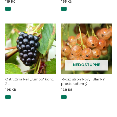
119
Kč
165
Kč
NEDOSTUPNÉ
Ostružina keř ‚Jumbo‘ kont.
Rybíz stromkový ‚Blanka‘
2L
prostokořenný
195
Kč
129
Kč