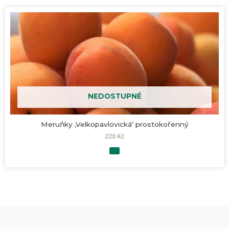
NEDOSTUPNÉ
Meruňky ‚Velkopavlovická‘ prostokořenný
220
Kč