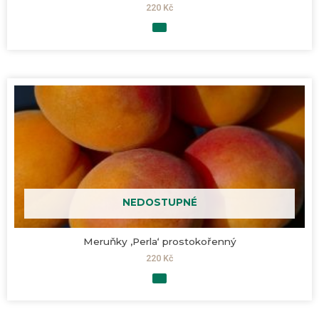
220
Kč
NEDOSTUPNÉ
Meruňky ‚Perla‘ prostokořenný
220
Kč