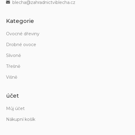
blecha@zahradnictviblecha.cz
Kategorie
Ovocné dřeviny
Drobné ovoce
Slivoně
Třešně
Višně
účet
Můj účet
Nákupní košík