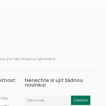
eviny pro Vás i budoucí generace
ečnost
Nenechte si ujít žádnou
novinku!
mínky
í webu