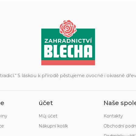
 tradicí.“ S láskou k přírodě pěstujeme ovocné i okrasné dř
ie
účet
Naše spol
viny
Můj účet
Kontakty
ce
Nákupní košík
Obchodní pod
Podmínky užit