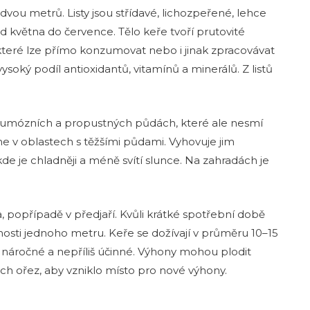
ž dvou metrů. Listy jsou střídavé, lichozpeřené, lehce
d května do července. Tělo keře tvoří prutovité
které lze přímo konzumovat nebo i jinak zpracovávat
vysoký podíl antioxidantů, vitamínů a minerálů. Z listů
 humózních a propustných půdách, které ale nesmí
me v oblastech s těžšími půdami. Vyhovuje jim
e je chladněji a méně svítí slunce. Na zahradách je
, popřípadě v předjaří. Kvůli krátké spotřební době
osti jednoho metru. Keře se dožívají v průměru 10–15
ě náročné a nepříliš účinné. Výhony mohou plodit
ich ořez, aby vzniklo místo pro nové výhony.