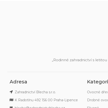
„Rodinné zahradnictví s letitou
Adresa
Kategor
Zahradnictví Blecha s.r.o.
Ovocné dře
K Radotínu 492 156 00 Praha-Lipence
Drobné ovo
blecha@zahradnictviblecha.cz
Slivoně