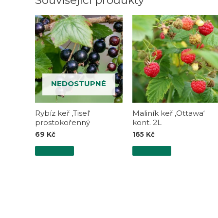
Související produkty
NEDOSTUPNÉ
Rybíz keř ‚Tisel‘
Maliník keř ‚Ottawa‘
prostokořenný
kont. 2L
69
Kč
165
Kč