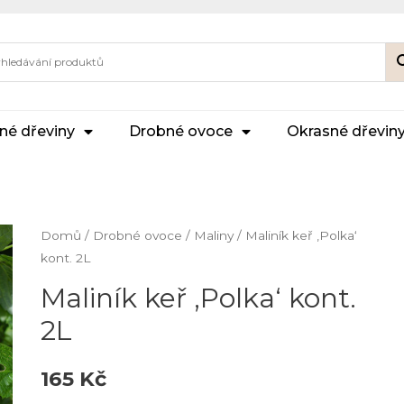
né dřeviny
Drobné ovoce
Okrasné dřevin
Domů
/
Drobné ovoce
/
Maliny
/ Maliník keř ‚Polka‘
kont. 2L
Maliník keř ‚Polka‘ kont.
2L
165
Kč