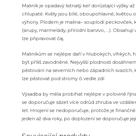
Maliník je opadavý listnatý keř dorůstající výšky a
chlupaté. Květy jsou bílé, oboupohlavné, květou o
výhony. Plodem je malina– souplodí peckoviček, 
(sirupy, marmelády, přírodní barvivo, …). Obsahují 
lze připravovat čaj.
Maliníkům se nejlépe daří v hlubokých, vlhkých,
být příliš zavodněné. Nejvyšší plodnosti dosáhne
pěstování na severních nebo západních svazích, kd
lze pěstovat pod stromy či vedle zdí.
Výsadba by měla probíhat nejlépe v polovině října
se doporučuje sázet více odrůd zhruba ve vzdálen
let. Hnojení se nedoporučuje, protože je finančn
jeden až dva roky, po doplození se doporučuje jej