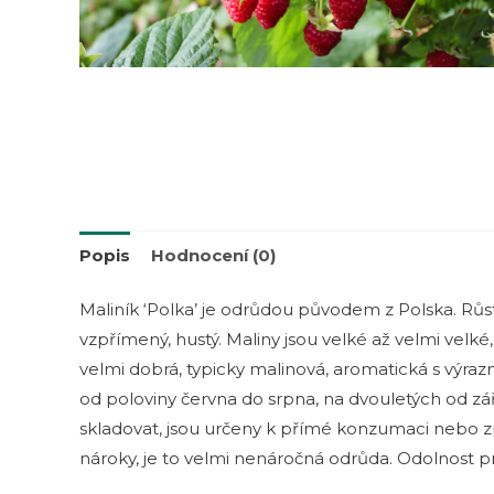
Popis
Hodnocení (0)
Maliník ‘Polka’ je odrůdou původem z Polska. Růs
vzpřímený, hustý. Maliny jsou velké až velmi velké
velmi dobrá, typicky malinová, aromatická s výraz
od poloviny června do srpna, na dvouletých od zář
skladovat, jsou určeny k přímé konzumaci nebo zp
nároky, je to velmi nenáročná odrůda. Odolnost pr