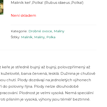
Maliník keř ‚Polka‘ (Rubus idaeus ‚Polka‘)
Není skladem
Kategorie:
Drobné ovoce
,
Maliny
Štítky:
Maliník
,
Maliny
,
Polka
t keře je středně bujný až bujný, polovzpřímený až
, kuželovité, barva červená, lesklá. Dužnina je chuťově
nou chutí. Plody dozrávají na jednoletých výhonech
í do poloviny října. Plody nelze dlouhodobě
racování. Plodnost je velmi vysoká. Nemá speciální
oti plísním je vysoká, výhony jsou téměř beztrnné.