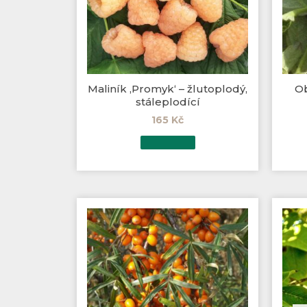
Maliník ‚Promyk‘ – žlutoplodý,
Ob
stáleplodící
165
Kč