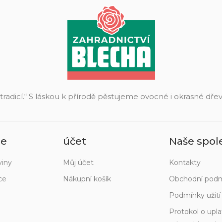
 tradicí.“ S láskou k přírodě pěstujeme ovocné i okrasné dř
ie
účet
Naše spol
viny
Můj účet
Kontakty
ce
Nákupní košík
Obchodní pod
Podmínky užit
Protokol o upla