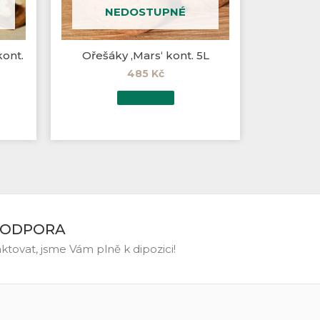
NEDOSTUPNÉ
kont.
Ořešáky ‚Mars‘ kont. 5L
485
Kč
PODPORA
tovat, jsme Vám plně k dipozici!