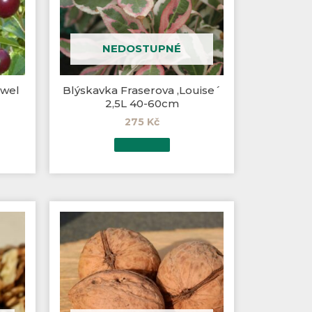
NEDOSTUPNÉ
ewel
Blýskavka Fraserova ,Louise´
2,5L 40-60cm
275
Kč