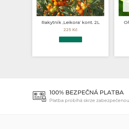
Rakytník ‚Leikora‘ kont. 2L
Oř
225
Kč
100% BEZPEČNÁ PLATBA
Platba probíhá skrze zabezpečeno