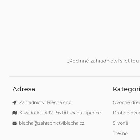
„Rodinné zahradnictví s letitou
Adresa
Kategor
Zahradnictví Blecha s.r.o.
Ovocné dře
K Radotínu 492 156 00 Praha-Lipence
Drobné ovo
blecha@zahradnictviblecha.cz
Slivoně
Třešně