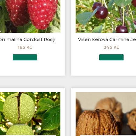
ří malina Gordosť Rosiji
Višeň keřová Carmine J
165
Kč
245
Kč