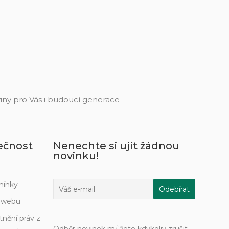
eviny pro Vás i budoucí generace
ečnost
Nenechte si ujít žádnou
novinku!
mínky
í webu
tnění práv z