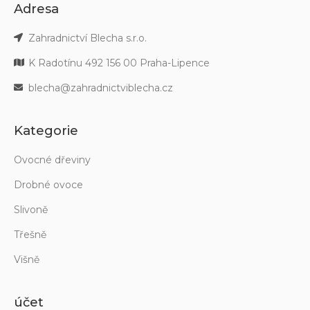
Adresa
Zahradnictví Blecha s.r.o.
K Radotínu 492 156 00 Praha-Lipence
blecha@zahradnictviblecha.cz
Kategorie
Ovocné dřeviny
Drobné ovoce
Slivoně
Třešně
Višně
účet