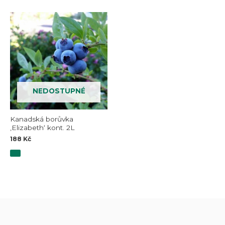
NEDOSTUPNÉ
Kanadská borůvka
‚Elizabeth‘ kont. 2L
188
Kč