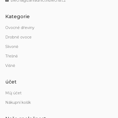
blecha@zahradnictviblecha.cz
Kategorie
Ovocné dřeviny
Drobné ovoce
Slivoně
Třešně
Višně
účet
Můj účet
Nákupní košík