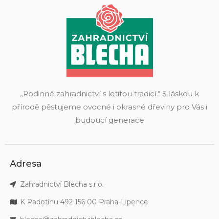
„Rodinné zahradnictví s letitou tradicí.“ S láskou k
přírodě pěstujeme ovocné i okrasné dřeviny pro Vás i
budoucí generace
Adresa
Zahradnictví Blecha s.r.o.
K Radotínu 492 156 00 Praha-Lipence