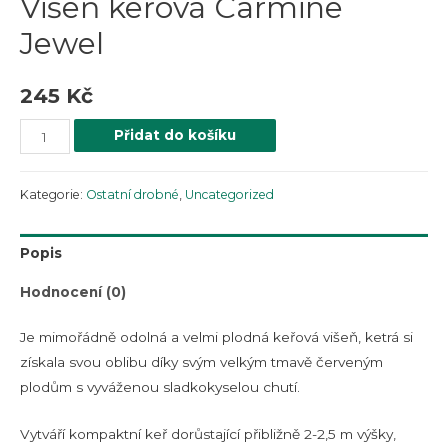
Višeň keřová Carmine
Jewel
245
Kč
Přidat do košíku
Kategorie:
Ostatní drobné
,
Uncategorized
Popis
Hodnocení (0)
Je mimořádně odolná a velmi plodná keřová višeň, ketrá si
získala svou oblibu díky svým velkým tmavě červeným
plodům s vyváženou sladkokyselou chutí.
Vytváří kompaktní keř dorůstající přibližně 2-2,5 m výšky,