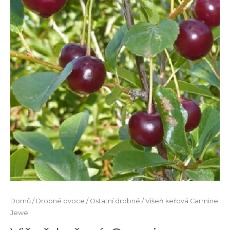
Domů
/
Drobné ovoce
/
Ostatní drobné
/ Višeň keřová Carmine
Jewel