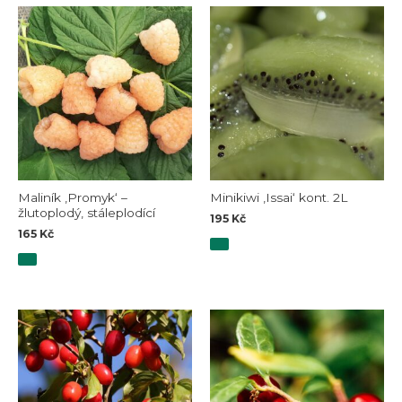
Maliník ‚Promyk‘ –
Minikiwi ‚Issai‘ kont. 2L
žlutoplodý, stáleplodící
195
Kč
165
Kč