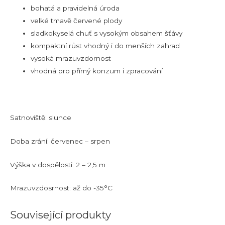
bohatá a pravidelná úroda
velké tmavě červené plody
sladkokyselá chuť s vysokým obsahem šťávy
kompaktní růst vhodný i do menších zahrad
vysoká mrazuvzdornost
vhodná pro přímý konzum i zpracování
Satnoviště: slunce
Doba zrání: červenec – srpen
Výška v dospělosti: 2 – 2,5 m
Mrazuvzdosrnost: až do -35°C
Související produkty