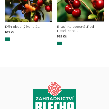
Dřín obecný kont. 2L
Brusinka obecná ‚Red
Pearl‘ kont. 2L
165
Kč
185
Kč