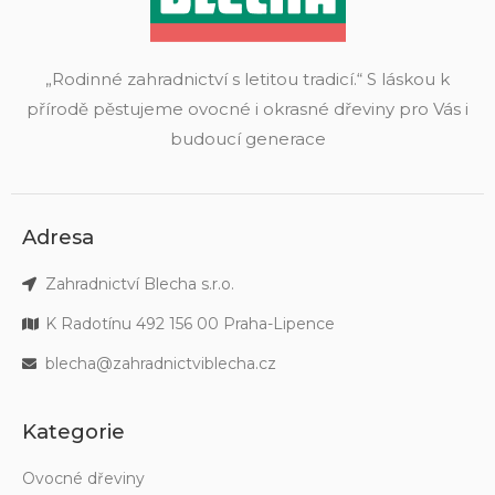
„Rodinné zahradnictví s letitou tradicí.“ S láskou k
přírodě pěstujeme ovocné i okrasné dřeviny pro Vás i
budoucí generace
Adresa
Zahradnictví Blecha s.r.o.
K Radotínu 492 156 00 Praha-Lipence
blecha@zahradnictviblecha.cz
Kategorie
Ovocné dřeviny