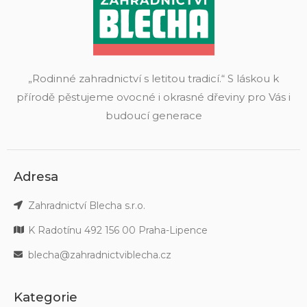
„Rodinné zahradnictví s letitou tradicí.“ S láskou k
přírodě pěstujeme ovocné i okrasné dřeviny pro Vás i
budoucí generace
Adresa
Zahradnictví Blecha s.r.o.
K Radotínu 492 156 00 Praha-Lipence
blecha@zahradnictviblecha.cz
Kategorie