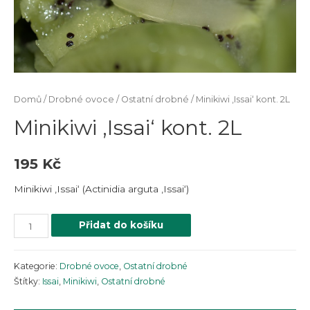
Domů
/
Drobné ovoce
/
Ostatní drobné
/ Minikiwi ‚Issai‘ kont. 2L
Minikiwi ‚Issai‘ kont. 2L
195
Kč
Minikiwi ‚Issai‘ (Actinidia arguta ‚Issai‘)
Přidat do košíku
Kategorie:
Drobné ovoce
,
Ostatní drobné
Štítky:
Issai
,
Minikiwi
,
Ostatní drobné