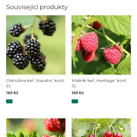
Související produkty
Ostružina keř ‚Navaho‘ kont.
Maliník keř ‚Heritage‘ kont.
2L
2L
165
Kč
165
Kč