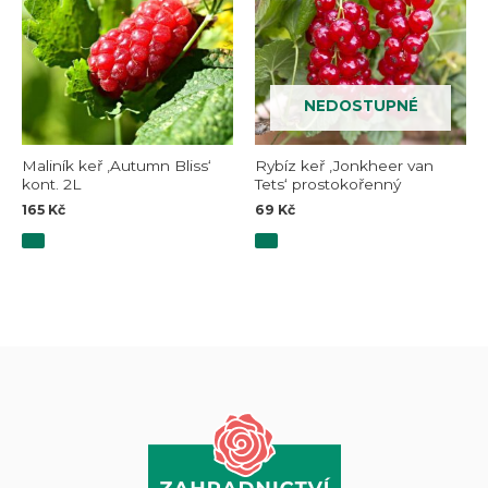
NEDOSTUPNÉ
Maliník keř ‚Autumn Bliss‘
Rybíz keř ‚Jonkheer van
kont. 2L
Tets‘ prostokořenný
165
Kč
69
Kč