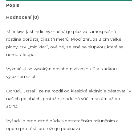
Popis
Hodnocení (0)
Mini-kiwi (aktinidie význačná) je plazivá samosprašná
rostlina dorůstající až tří metrů. Plodí zhruba 3 cm velké
plody, tzv. „minikiwi“, oválné, zelené se slupkou, která se
nemusí loupat.
Vyznačují se vysokým obsahem vitaminu C a sladkou
výraznou chutí.
Odrůdu „Issai“ lze na rozdíl od klasické aktinidie pěstovat i v
našich polohách, protože je odolná vůči mrazům až do –
30°C.
Vyžaduje propustné půdy s dostatečným osluněním a
oporu pro růst, protože je popínavá.