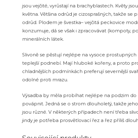
jsou vejčité, vyrůstají na brachyblastech. Květy j
května. Většina odrůd je cizosprašných, takže se p
odrůd. Plodem je švestka– vejčitá peckovice modré
konzumuje, dá se však i zpracovávat (kompoty, povi
minerálních látek.
Slivoně se pěstují nejlépe na vysoce prostupnýc
teplejší podnebí. Mají hluboké kořeny, a proto pro
chladnějších podmínkách preferují severnější svah
odolné proti mrazu.
Výsadba by měla probíhat nejlépe na podzim do
povápnit. Jedná se o strom dlouholetý, takže jeh
jsou různé. V některých případech není třeba sli
jindy je potřeba prosvětlovací řez a řez příliš dlou