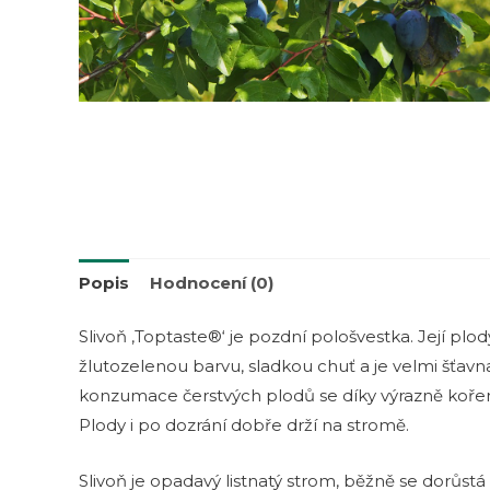
Popis
Hodnocení (0)
Slivoň ‚Toptaste®‘ je pozdní pološvestka. Její plo
žlutozelenou barvu, sladkou chuť a je velmi šťavn
konzumace čerstvých plodů se díky výrazně kořen
Plody i po dozrání dobře drží na stromě.
Slivoň je opadavý listnatý strom, běžně se dorůstá 