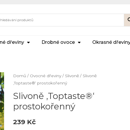
né dřeviny
Drobné ovoce
Okrasné dřevin
Domů
/
Ovocné dřeviny
/
Slivoně
/ Slivoně
‚Toptaste®‘ prostokořenný
Slivoně ‚Toptaste®‘
prostokořenný
239
Kč