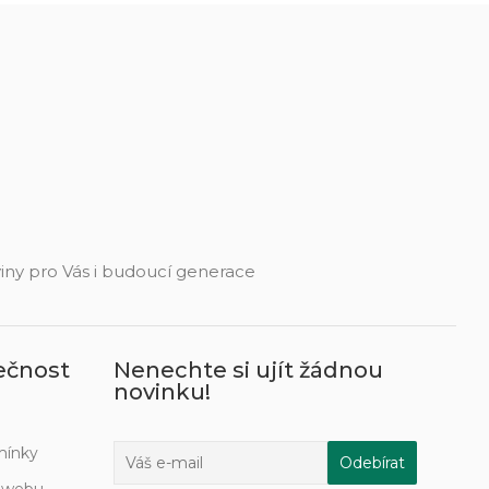
eviny pro Vás i budoucí generace
ečnost
Nenechte si ujít žádnou
novinku!
mínky
í webu