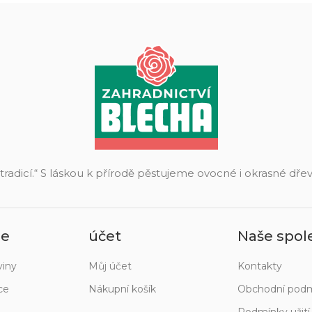
 tradicí.“ S láskou k přírodě pěstujeme ovocné i okrasné dř
ie
účet
Naše spol
viny
Můj účet
Kontakty
ce
Nákupní košík
Obchodní pod
Podmínky užit