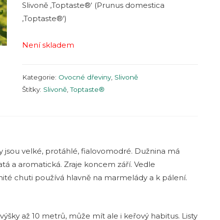
Slivoně ‚Toptaste®‘ (Prunus domestica
‚Toptaste®‘)
Není skladem
Kategorie:
Ovocné dřeviny
,
Slivoně
Štítky:
Slivoně
,
Toptaste®
dy jsou velké, protáhlé, fialovomodré. Dužnina má
atá a aromatická. Zraje koncem září. Vedle
ité chuti používá hlavně na marmelády a k pálení.
výšky až 10 metrů, může mít ale i keřový habitus. Listy