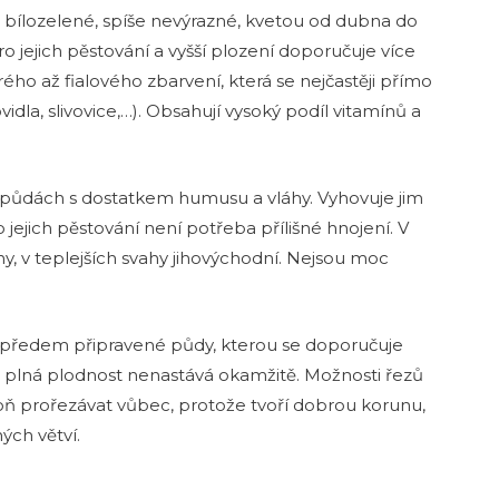
sou bílozelené, spíše nevýrazné, kvetou od dubna do
ro jejich pěstování a vyšší plození doporučuje více
ho až fialového zbarvení, která se nejčastěji přímo
dla, slivovice,…). Obsahují vysoký podíl vitamínů a
h půdách s dostatkem humusu a vláhy. Vyhovuje jim
 jejich pěstování není potřeba přílišné hnojení. V
y, v teplejších svahy jihovýchodní. Nejsou moc
 předem připravené půdy, kterou se doporučuje
o plná plodnost nenastává okamžitě. Možnosti řezů
voň prořezávat vůbec, protože tvoří dobrou korunu,
hých větví.