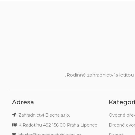
„Rodinné zahradnictví s letitou
Adresa
Kategor
Zahradnictví Blecha s.r.o.
Ovocné dře
K Radotínu 492 156 00 Praha-Lipence
Drobné ovo
blecha@zahradnictviblecha.cz
Slivoně