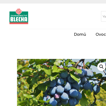
Domů
Ovoc