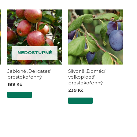
NEDOSTUPNÉ
Jabloně ‚Delicates‘
Slivoně ‚Domácí
prostokořenný
velkoplodá‘
prostokořenný
189
Kč
239
Kč