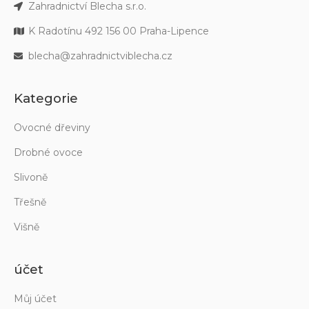
Zahradnictví Blecha s.r.o.
K Radotínu 492 156 00 Praha-Lipence
blecha@zahradnictviblecha.cz
Kategorie
Ovocné dřeviny
Drobné ovoce
Slivoně
Třešně
Višně
účet
Můj účet