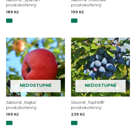
prostokořenný
prostokořenný
189
Kč
199
Kč
NEDOSTUPNÉ
NEDOSTUPNÉ
Jabloně ‚Rajka‘
Slivoně ‚Tophit®‘
prostokořenný
prostokořenný
199
Kč
239
Kč