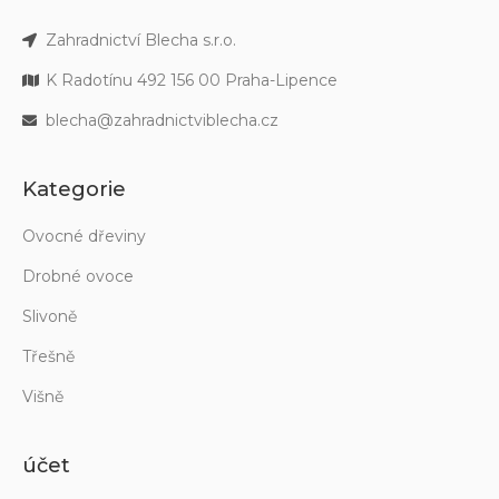
Zahradnictví Blecha s.r.o.
K Radotínu 492 156 00 Praha-Lipence
blecha@zahradnictviblecha.cz
Kategorie
Ovocné dřeviny
Drobné ovoce
Slivoně
Třešně
Višně
účet