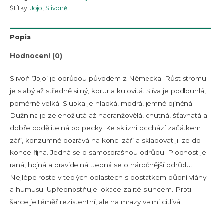
Štítky:
Jojo
,
Slivoně
Popis
Hodnocení (0)
Slivoň ‘Jojo’ je odrůdou původem z Německa. Růst stromu
je slabý až středně silný, koruna kulovitá. Slíva je podlouhlá,
poměrně velká. Slupka je hladká, modrá, jemně ojíněná.
Dužnina je zelenožlutá až naoranžovělá, chutná, šťavnatá a
dobře oddělitelná od pecky. Ke sklizni dochází začátkem
září, konzumně dozrává na konci září a skladovat ji lze do
konce října. Jedná se o samosprašnou odrůdu. Plodnost je
raná, hojná a pravidelná. Jedná se o náročnější odrůdu.
Nejlépe roste v teplých oblastech s dostatkem půdní vláhy
a humusu. Upřednostňuje lokace zalité sluncem. Proti
šarce je téměř rezistentní, ale na mrazy velmi citlivá.