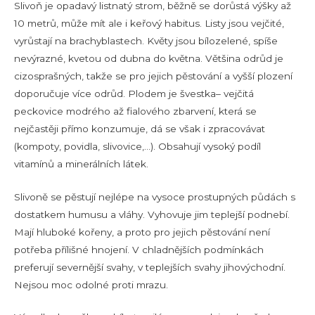
Slivoň je opadavý listnatý strom, běžně se dorůstá výšky až
10 metrů, může mít ale i keřový habitus. Listy jsou vejčité,
vyrůstají na brachyblastech. Květy jsou bílozelené, spíše
nevýrazné, kvetou od dubna do května. Většina odrůd je
cizosprašných, takže se pro jejich pěstování a vyšší plození
doporučuje více odrůd. Plodem je švestka– vejčitá
peckovice modrého až fialového zbarvení, která se
nejčastěji přímo konzumuje, dá se však i zpracovávat
(kompoty, povidla, slivovice,…). Obsahují vysoký podíl
vitamínů a minerálních látek.
Slivoně se pěstují nejlépe na vysoce prostupných půdách s
dostatkem humusu a vláhy. Vyhovuje jim teplejší podnebí.
Mají hluboké kořeny, a proto pro jejich pěstování není
potřeba přílišné hnojení. V chladnějších podmínkách
preferují severnější svahy, v teplejších svahy jihovýchodní.
Nejsou moc odolné proti mrazu.