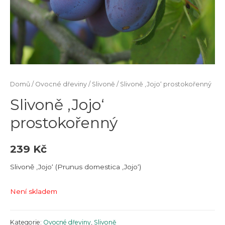
Domů
/
Ovocné dřeviny
/
Slivoně
/ Slivoně ‚Jojo‘ prostokořenný
Slivoně ‚Jojo‘
prostokořenný
239
Kč
Slivoně ‚Jojo‘ (Prunus domestica ‚Jojo‘)
Není skladem
Kategorie:
Ovocné dřeviny
,
Slivoně