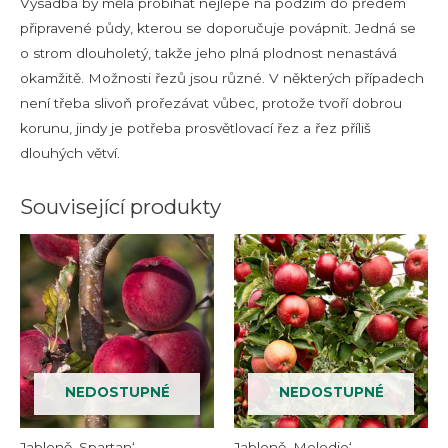
Výsadba by měla probíhat nejlépe na podzim do předem
připravené půdy, kterou se doporučuje povápnit. Jedná se
o strom dlouholetý, takže jeho plná plodnost nenastává
okamžitě. Možnosti řezů jsou různé. V některých případech
není třeba slivoň prořezávat vůbec, protože tvoří dobrou
korunu, jindy je potřeba prosvětlovací řez a řez příliš
dlouhých větví.
Související produkty
NEDOSTUPNÉ
NEDOSTUPNÉ
Jabloně ‚Spartan‘
Jabloně ‚Melodie‘