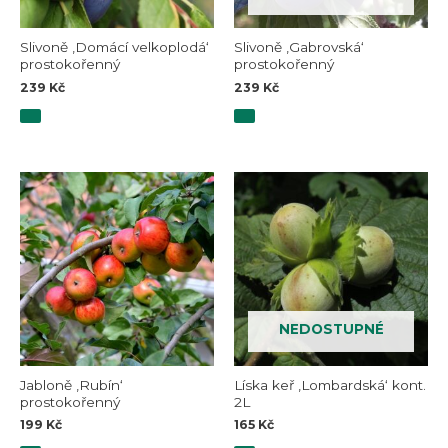
Slivoně ‚Domácí velkoplodá‘
Slivoně ‚Gabrovská‘
prostokořenný
prostokořenný
239
Kč
239
Kč
NEDOSTUPNÉ
Jabloně ‚Rubín‘
Líska keř ‚Lombardská‘ kont.
prostokořenný
2L
199
Kč
165
Kč