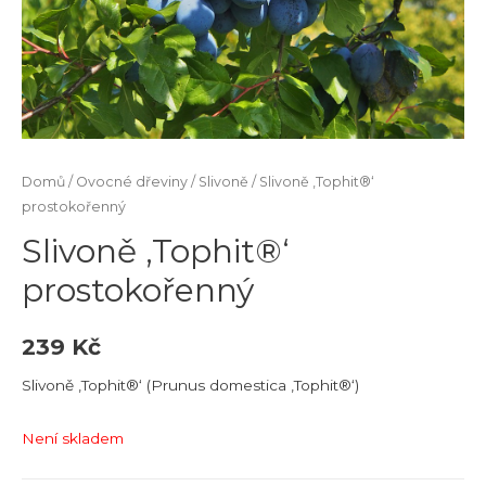
Domů
/
Ovocné dřeviny
/
Slivoně
/ Slivoně ‚Tophit®‘
prostokořenný
Slivoně ‚Tophit®‘
prostokořenný
239
Kč
Slivoně ‚Tophit®‘ (Prunus domestica ‚Tophit®‘)
Není skladem