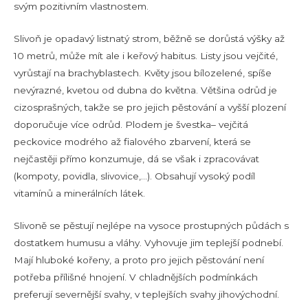
svým pozitivním vlastnostem.
Slivoň je opadavý listnatý strom, běžně se dorůstá výšky až
10 metrů, může mít ale i keřový habitus. Listy jsou vejčité,
vyrůstají na brachyblastech. Květy jsou bílozelené, spíše
nevýrazné, kvetou od dubna do května. Většina odrůd je
cizosprašných, takže se pro jejich pěstování a vyšší plození
doporučuje více odrůd. Plodem je švestka– vejčitá
peckovice modrého až fialového zbarvení, která se
nejčastěji přímo konzumuje, dá se však i zpracovávat
(kompoty, povidla, slivovice,…). Obsahují vysoký podíl
vitamínů a minerálních látek.
Slivoně se pěstují nejlépe na vysoce prostupných půdách s
dostatkem humusu a vláhy. Vyhovuje jim teplejší podnebí.
Mají hluboké kořeny, a proto pro jejich pěstování není
potřeba přílišné hnojení. V chladnějších podmínkách
preferují severnější svahy, v teplejších svahy jihovýchodní.