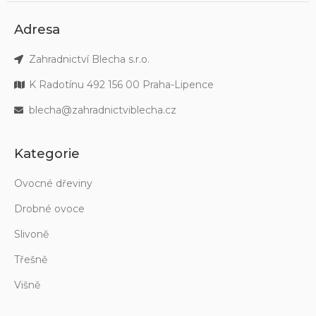
Adresa
Zahradnictví Blecha s.r.o.
K Radotínu 492 156 00 Praha-Lipence
blecha@zahradnictviblecha.cz
Kategorie
Ovocné dřeviny
Drobné ovoce
Slivoně
Třešně
Višně