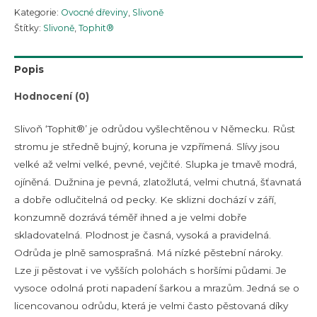
Kategorie:
Ovocné dřeviny
,
Slivoně
Štítky:
Slivoně
,
Tophit®
Popis
Hodnocení (0)
Slivoň ‘Tophit®’ je odrůdou vyšlechtěnou v Německu. Růst
stromu je středně bujný, koruna je vzpřímená. Slívy jsou
velké až velmi velké, pevné, vejčité. Slupka je tmavě modrá,
ojíněná. Dužnina je pevná, zlatožlutá, velmi chutná, šťavnatá
a dobře odlučitelná od pecky. Ke sklizni dochází v září,
konzumně dozrává téměř ihned a je velmi dobře
skladovatelná. Plodnost je časná, vysoká a pravidelná.
Odrůda je plně samosprašná. Má nízké pěstební nároky.
Lze ji pěstovat i ve vyšších polohách s horšími půdami. Je
vysoce odolná proti napadení šarkou a mrazům. Jedná se o
licencovanou odrůdu, která je velmi často pěstovaná díky