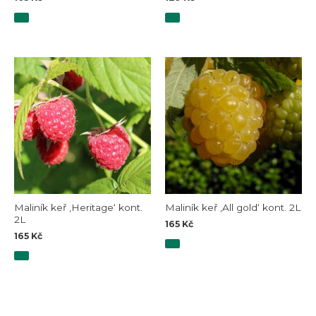
Maliník keř ‚Heritage‘ kont.
Maliník keř ‚All gold‘ kont. 2L
2L
165
Kč
165
Kč