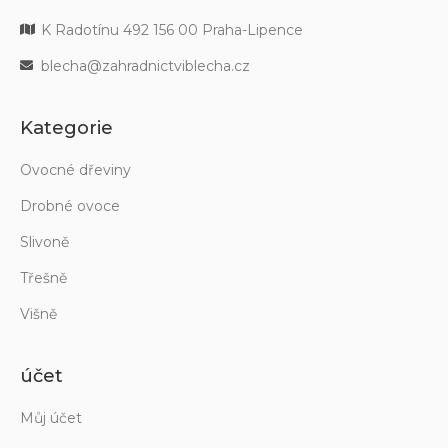
K Radotínu 492 156 00 Praha-Lipence
blecha@zahradnictviblecha.cz
Kategorie
Ovocné dřeviny
Drobné ovoce
Slivoně
Třešně
Višně
účet
Můj účet