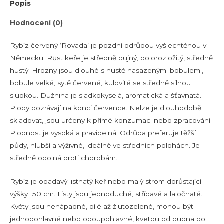
Popis
Hodnocení (0)
Rybíz červený ‘Rovada’ je pozdní odrůdou vyšlechtěnou v
Německu. Růst keře je středně bujný, polorozložitý, středně
hustý. Hrozny jsou dlouhé s hustě nasazenými bobulemi,
bobule velké, sytě červené, kulovité se středně silnou
slupkou. Dužnina je sladkokyselá, aromatická a šťavnatá.
Plody dozrávají na konci července. Nelze je dlouhodobě
skladovat, jsou určeny k přímé konzumaci nebo zpracování.
Plodnost je vysoká a pravidelná. Odrůda preferuje těžší
půdy, hlubší a výživné, ideálně ve středních polohách. Je
středně odolná proti chorobám.
Rybíz je opadavý listnatý keř nebo malý strom dorůstající
výšky 150 cm. Listy jsou jednoduché, střídavé a laločnaté.
Květy jsou nenápadné, bílé až žlutozelené, mohou být
jednopohlavné nebo oboupohlavné, kvetou od dubna do