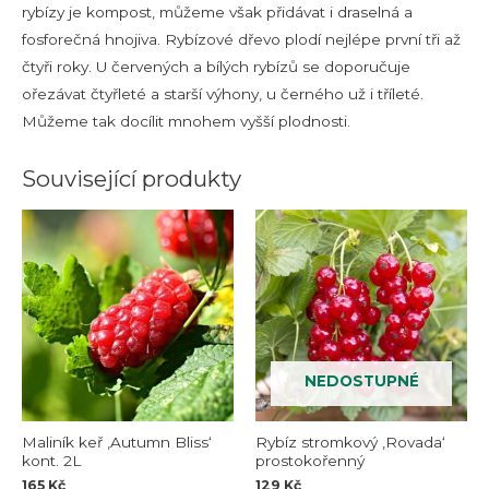
rybízy je kompost, můžeme však přidávat i draselná a
fosforečná hnojiva. Rybízové dřevo plodí nejlépe první tři až
čtyři roky. U červených a bílých rybízů se doporučuje
ořezávat čtyřleté a starší výhony, u černého už i tříleté.
Můžeme tak docílit mnohem vyšší plodnosti.
Související produkty
NEDOSTUPNÉ
Maliník keř ‚Autumn Bliss‘
Rybíz stromkový ‚Rovada‘
kont. 2L
prostokořenný
165
Kč
129
Kč