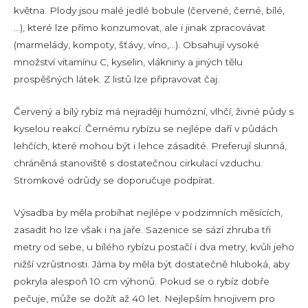
května. Plody jsou malé jedlé bobule (červené, černé, bílé,
…), které lze přímo konzumovat, ale i jinak zpracovávat
(marmelády, kompoty, šťávy, víno,…). Obsahují vysoké
množství vitamínu C, kyselin, vlákniny a jiných tělu
prospěšných látek. Z listů lze připravovat čaj.
Červený a bílý rybíz má nejraději humózní, vlhčí, živné půdy s
kyselou reakcí. Černému rybízu se nejlépe daří v půdách
lehčích, které mohou být i lehce zásadité. Preferují slunná,
chráněná stanoviště s dostatečnou cirkulací vzduchu.
Stromkové odrůdy se doporučuje podpírat.
Výsadba by měla probíhat nejlépe v podzimních měsících,
zasadit ho lze však i na jaře. Sazenice se sází zhruba tři
metry od sebe, u bílého rybízu postačí i dva metry, kvůli jeho
nižší vzrůstnosti. Jáma by měla být dostatečně hluboká, aby
pokryla alespoň 10 cm výhonů. Pokud se o rybíz dobře
pečuje, může se dožít až 40 let. Nejlepším hnojivem pro