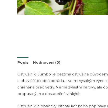
Popis
Hodnocení (0)
Ostružiník ‚Jumbo‘ je beztrná ostružina původem z
a obzvlášť plodná odrůda, s velmi vysokým výnosem
chráněná před větry. Nemá zvláštní nároky, ale d
propustných a dostatečně vlhkých.
Ostružiník je opadavý listnatý keř nebo popínavá ro