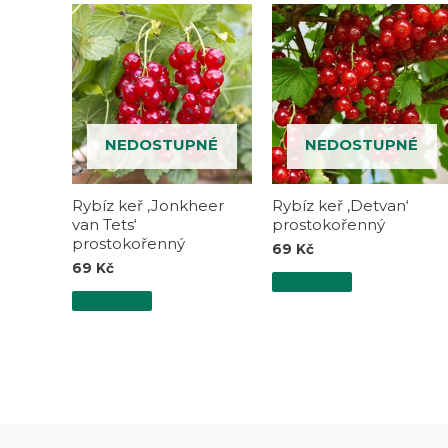
NEDOSTUPNÉ
NEDOSTUPNÉ
Rybíz keř ‚Jonkheer
Rybíz keř ‚Detvan‘
van Tets‘
prostokořenný
prostokořenný
69
Kč
69
Kč