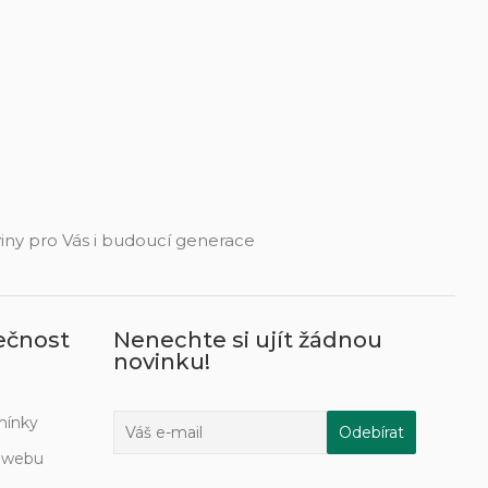
eviny pro Vás i budoucí generace
ečnost
Nenechte si ujít žádnou
novinku!
mínky
í webu