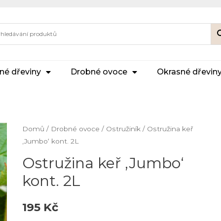
né dřeviny
Drobné ovoce
Okrasné dřevin
Domů
/
Drobné ovoce
/
Ostružiník
/ Ostružina keř
‚Jumbo‘ kont. 2L
Ostružina keř ‚Jumbo‘
kont. 2L
195
Kč