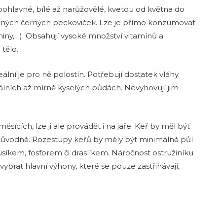
upohlavné, bílé až narůžovělé, kvetou od května do
enných černých peckoviček. Lze je přímo konzumovat
niny,…). Obsahují vysoké množství vitamínů a
 tělo.
lní je pro ně polostín. Potřebují dostatek vláhy.
rálních až mírně kyselých půdách. Nevyhovují jim
ících, lze ji ale provádět i na jaře. Keř by měl být
původně. Rozestupy keřů by měly být minimálně půl
dusíkem, fosforem či draslíkem. Náročnost ostružiníku
ybrat hlavní výhony, které se pouze zastřihávají,