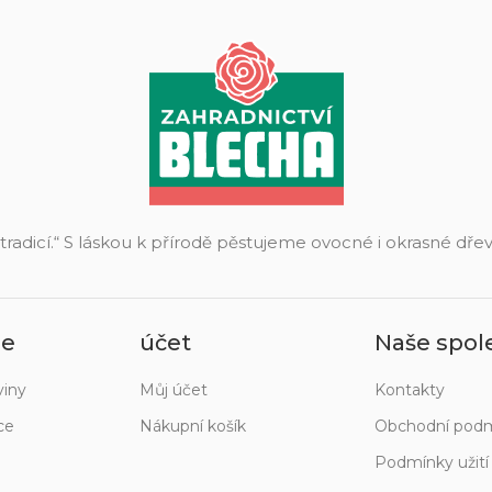
 tradicí.“ S láskou k přírodě pěstujeme ovocné i okrasné dř
ie
účet
Naše spol
viny
Můj účet
Kontakty
ce
Nákupní košík
Obchodní pod
Podmínky užit