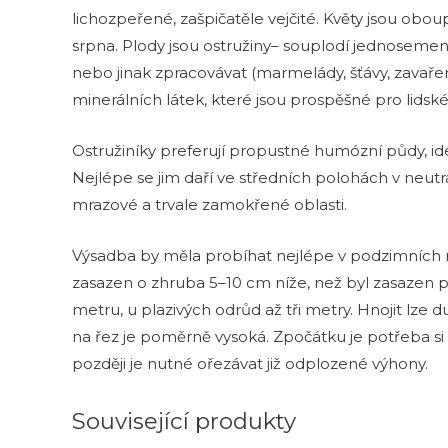
lichozpeřené, zašpičatěle vejčité. Květy jsou obo
srpna. Plody jsou ostružiny– souplodí jednosem
nebo jinak zpracovávat (marmelády, šťávy, zavaře
minerálních látek, které jsou prospěšné pro lidské
Ostružiníky preferují propustné humózní půdy, ideá
Nejlépe se jim daří ve středních polohách v neut
mrazové a trvale zamokřené oblasti.
Výsadba by měla probíhat nejlépe v podzimních měs
zasazen o zhruba 5–10 cm níže, než byl zasazen 
metru, u plazivých odrůd až tři metry. Hnojit lze 
na řez je poměrně vysoká. Zpočátku je potřeba si v
později je nutné ořezávat již odplozené výhony.
Související produkty