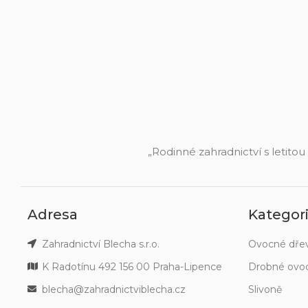
„Rodinné zahradnictví s letitou
Adresa
Kategor
Zahradnictví Blecha s.r.o.
Ovocné dře
K Radotínu 492 156 00 Praha-Lipence
Drobné ovo
blecha@zahradnictviblecha.cz
Slivoně