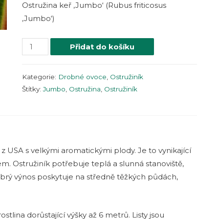
Ostružina keř ‚Jumbo‘ (Rubus friticosus
‚Jumbo‘)
Přidat do košíku
Kategorie:
Drobné ovoce
,
Ostružiník
Štítky:
Jumbo
,
Ostružina
,
Ostružiník
 USA s velkými aromatickými plody. Je to vynikající
. Ostružiník potřebuje teplá a slunná stanoviště,
obrý výnos poskytuje na středně těžkých půdách,
stlina dorůstající výšky až 6 metrů. Listy jsou