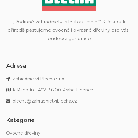
„Rodinné zahradnictví s letitou tradicí.“ S láskou k
přírodě pěstujeme ovocné i okrasné dřeviny pro Vás i
budoucí generace
Adresa
Zahradnictví Blecha s.r.o.
K Radotínu 492 156 00 Praha-Lipence
blecha@zahradnictviblecha.cz
Kategorie
Ovocné dřeviny