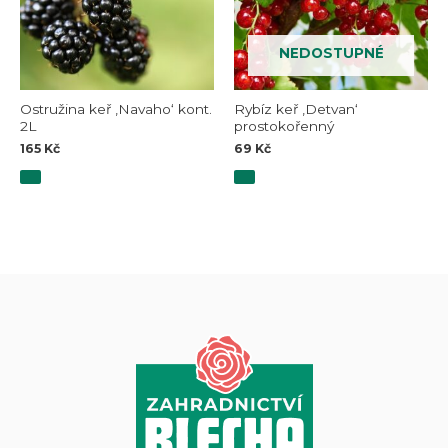
NEDOSTUPNÉ
Ostružina keř ‚Navaho‘ kont.
Rybíz keř ‚Detvan‘
2L
prostokořenný
165
Kč
69
Kč