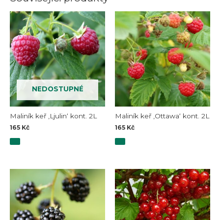
NEDOSTUPNÉ
Maliník keř ‚Ljulin‘ kont. 2L
Maliník keř ‚Ottawa‘ kont. 2L
165
Kč
165
Kč