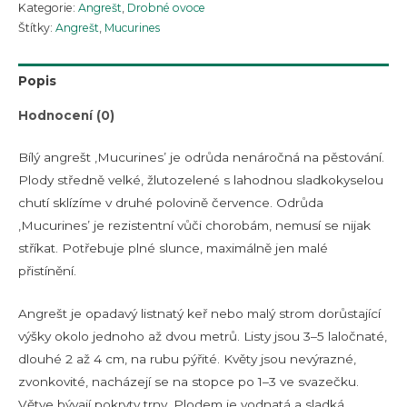
Kategorie:
Angrešt
,
Drobné ovoce
Štítky:
Angrešt
,
Mucurines
Popis
Hodnocení (0)
Bílý angrešt ‚Mucurines’ je odrůda nenáročná na pěstování.
Plody středně velké, žlutozelené s lahodnou sladkokyselou
chutí sklízíme v druhé polovině července. Odrůda
‚Mucurines’ je rezistentní vůči chorobám, nemusí se nijak
stříkat. Potřebuje plné slunce, maximálně jen malé
přistínění.
Angrešt je opadavý listnatý keř nebo malý strom dorůstající
výšky okolo jednoho až dvou metrů. Listy jsou 3–5 laločnaté,
dlouhé 2 až 4 cm, na rubu pýřité. Květy jsou nevýrazné,
zvonkovité, nacházejí se na stopce po 1–3 ve svazečku.
Větve bývají pokryty trny. Plodem je vodnatá a sladká