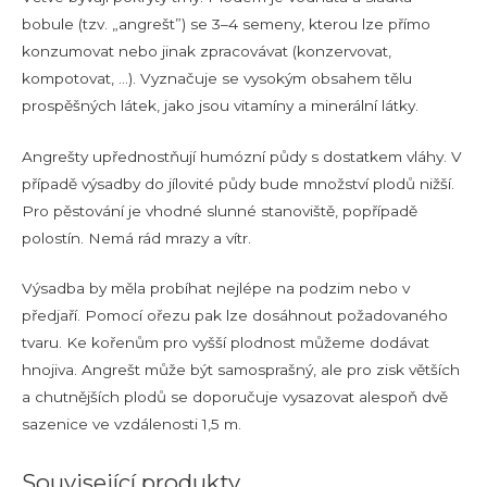
bobule (tzv. „angrešt”) se 3–4 semeny, kterou lze přímo
konzumovat nebo jinak zpracovávat (konzervovat,
kompotovat, …). Vyznačuje se vysokým obsahem tělu
prospěšných látek, jako jsou vitamíny a minerální látky.
Angrešty upřednostňují humózní půdy s dostatkem vláhy. V
případě výsadby do jílovité půdy bude množství plodů nižší.
Pro pěstování je vhodné slunné stanoviště, popřípadě
polostín. Nemá rád mrazy a vítr.
Výsadba by měla probíhat nejlépe na podzim nebo v
předjaří. Pomocí ořezu pak lze dosáhnout požadovaného
tvaru. Ke kořenům pro vyšší plodnost můžeme dodávat
hnojiva. Angrešt může být samosprašný, ale pro zisk větších
a chutnějších plodů se doporučuje vysazovat alespoň dvě
sazenice ve vzdálenosti 1,5 m.
Související produkty