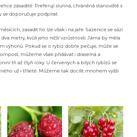
ehce zásadité. Preferují slunná, chráněná stanoviště s
 se doporučuje podpírat.
ících, zasadit ho lze však i na jaře. Sazenice se sází
 dva metry, kvůli jeho nižší vzrůstnosti. Jáma by měla
cm výhonů. Pokud se o rybíz dobře pečuje, může se
 kompost, můžeme však přidávat i draselná a
vní tři až čtyři roky. U červených a bílých rybízů se
erného už i tříleté. Můžeme tak docílit mnohem vyšší