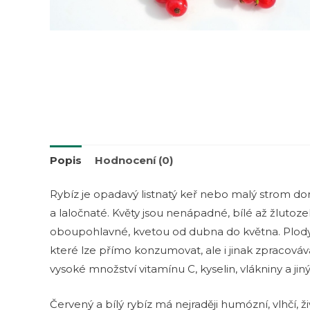
Popis
Hodnocení (0)
Rybíz je opadavý listnatý keř nebo malý strom dorů
a laločnaté. Květy jsou nenápadné, bílé až žlut
oboupohlavné, kvetou od dubna do května. Plody j
které lze přímo konzumovat, ale i jinak zpracováv
vysoké množství vitamínu C, kyselin, vlákniny a jiný
Červený a bílý rybíz má nejraději humózní, vlhčí, 