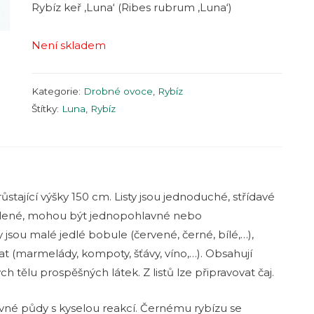
Rybíz keř ‚Luna‘ (Ribes rubrum ‚Luna‘)
Není skladem
Kategorie:
Drobné ovoce
,
Rybíz
Štítky:
Luna
,
Rybíz
stající výšky 150 cm. Listy jsou jednoduché, střídavé
ozelené, mohou být jednopohlavné nebo
sou malé jedlé bobule (červené, černé, bílé,…),
at (marmelády, kompoty, šťávy, víno,…). Obsahují
ch tělu prospěšných látek. Z listů lze připravovat čaj.
živné půdy s kyselou reakcí. Černému rybízu se