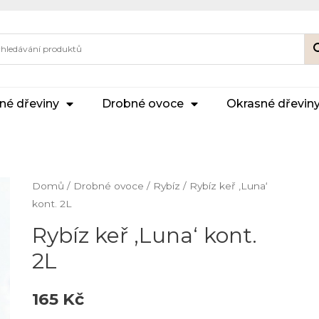
né dřeviny
Drobné ovoce
Okrasné dřevin
Domů
/
Drobné ovoce
/
Rybíz
/ Rybíz keř ‚Luna‘
kont. 2L
Rybíz keř ‚Luna‘ kont.
2L
165
Kč