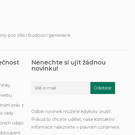
eviny pro Vás i budoucí generace
ečnost
Nenechte si ujít žádnou
novinku!
mínky
í webu
tnění práv z
Odběr novinek můžete kdykoliv zrušit.
a vady
Pokud to chcete udělat, naše kontaktní
bních údajů
informace naleznete v právním oznámení.
dstoupení