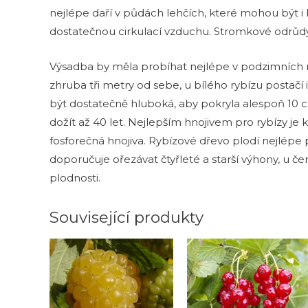
nejlépe daří v půdách lehčích, které mohou být i l
dostatečnou cirkulací vzduchu. Stromkové odrůdy
Výsadba by měla probíhat nejlépe v podzimních měs
zhruba tři metry od sebe, u bílého rybízu postačí i
být dostatečně hluboká, aby pokryla alespoň 10 
dožít až 40 let. Nejlepším hnojivem pro rybízy je
fosforečná hnojiva. Rybízové dřevo plodí nejlépe pr
doporučuje ořezávat čtyřleté a starší výhony, u č
plodnosti.
Související produkty