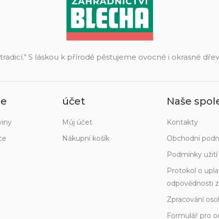
 tradicí.“ S láskou k přírodě pěstujeme ovocné i okrasné dř
ie
účet
Naše spol
viny
Můj účet
Kontakty
ce
Nákupní košík
Obchodní pod
Podmínky užit
Protokol o upla
odpovědnosti z
Zpracování oso
Formulář pro o