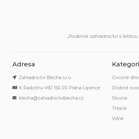
„Rodinné zahradnictví s letitou
Adresa
Kategor
Zahradnictví Blecha s.r.o.
Ovocné dře
K Radotínu 492 156 00 Praha-Lipence
Drobné ovo
blecha@zahradnictviblecha.cz
Slivoně
Třešně
Višně