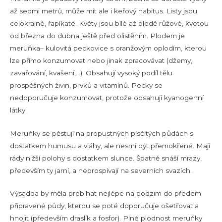
až sedmi metrů, může mít ale i keřový habitus. Listy jsou
celokrajné, řapíkaté. Květy jsou bílé až bledě růžové, kvetou
od března do dubna ještě před olistěním. Plodem je
meruňka– kulovitá peckovice s oranžovým oplodím, kterou
lze přímo konzumovat nebo jinak zpracovávat (džemy,
zavařování, kvašení,…). Obsahují vysoký podíl tělu
prospěšných živin, prvků a vitamínů. Pecky se
nedoporučuje konzumovat, protože obsahují kyanogenní
látky.
Meruňky se pěstují na propustných písčitých půdách s
dostatkem humusu a vláhy, ale nesmí být přemokřené. Mají
rády nižší polohy s dostatkem slunce. Špatně snáší mrazy,
především ty jarní, a neprospívají na severních svazích.
Výsadba by měla probíhat nejlépe na podzim do předem
připravené půdy, kterou se poté doporučuje ošetřovat a
hnojit (především draslík a fosfor). Plné plodnost meruňky