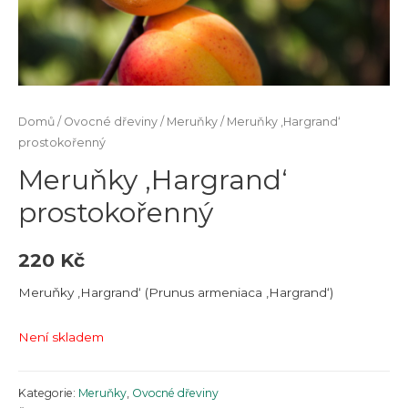
Domů
/
Ovocné dřeviny
/
Meruňky
/ Meruňky ‚Hargrand‘
prostokořenný
Meruňky ‚Hargrand‘
prostokořenný
220
Kč
Meruňky ‚Hargrand‘ (Prunus armeniaca ‚Hargrand‘)
Není skladem
Kategorie:
Meruňky
,
Ovocné dřeviny