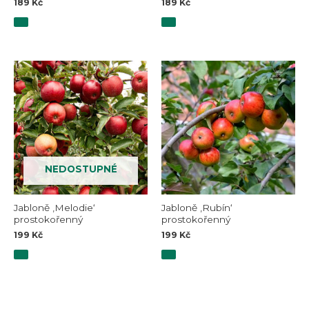
189
Kč
189
Kč
NEDOSTUPNÉ
Jabloně ‚Melodie‘
Jabloně ‚Rubín‘
prostokořenný
prostokořenný
199
Kč
199
Kč