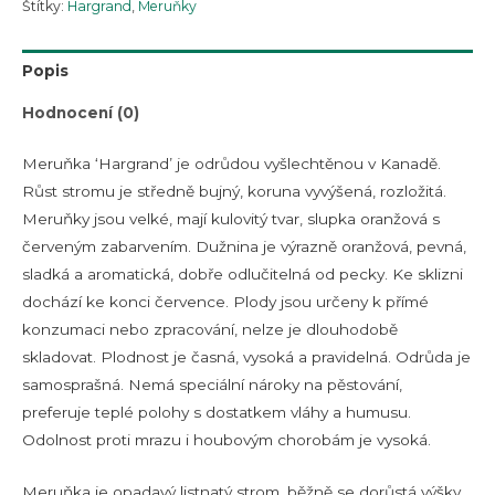
Štítky:
Hargrand
,
Meruňky
Popis
Hodnocení (0)
Meruňka ‘Hargrand’ je odrůdou vyšlechtěnou v Kanadě.
Růst stromu je středně bujný, koruna vyvýšená, rozložitá.
Meruňky jsou velké, mají kulovitý tvar, slupka oranžová s
červeným zabarvením. Dužnina je výrazně oranžová, pevná,
sladká a aromatická, dobře odlučitelná od pecky. Ke sklizni
dochází ke konci července. Plody jsou určeny k přímé
konzumaci nebo zpracování, nelze je dlouhodobě
skladovat. Plodnost je časná, vysoká a pravidelná. Odrůda je
samosprašná. Nemá speciální nároky na pěstování,
preferuje teplé polohy s dostatkem vláhy a humusu.
Odolnost proti mrazu i houbovým chorobám je vysoká.
Meruňka je opadavý listnatý strom, běžně se dorůstá výšky