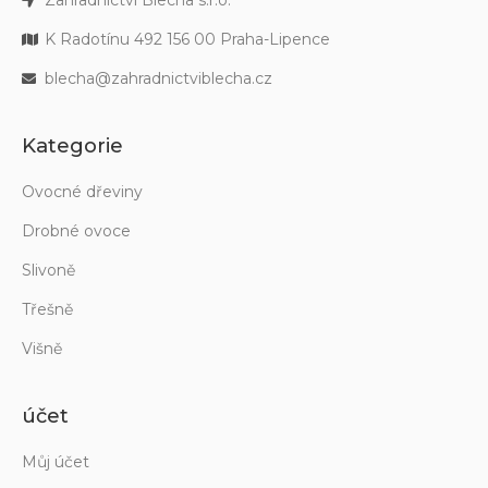
Zahradnictví Blecha s.r.o.
K Radotínu 492 156 00 Praha-Lipence
blecha@zahradnictviblecha.cz
Kategorie
Ovocné dřeviny
Drobné ovoce
Slivoně
Třešně
Višně
účet
Můj účet