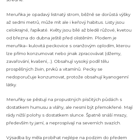
Meruňka je opadavý listnatý strom, běžně se dorůstá výšky
až sedmi metrů, může mít ale i keřový habitus. Listy jsou
celokrajné, řapíkaté. Květy jsou bílé až bledě růžové, kvetou
od března do dubna ještě před olistěním. Plodem je
meruňka– kulovitá peckovice s oranžovým oplodím, kterou
lze přímo konzumovat nebo jinak zpracovávat (džemy,
zavařování, kvašení,…). Obsahují vysoký podíl tělu
prospěšných živin, prvků a vitamínů. Pecky se
nedoporučuje konzumovat, protože obsahují kyanogenní
látky.
Meruňky se pěstují na propustných písčitých půdách s
dostatkem humusu a vláhy, ale nesmí být přemokřené. Mají
rády nižší polohy s dostatkem slunce. Špatně snáší mrazy,
především ty jarní, a neprospívají na severních svazích.
Výsadba by měla probíhat nejlépe na podzim do předem