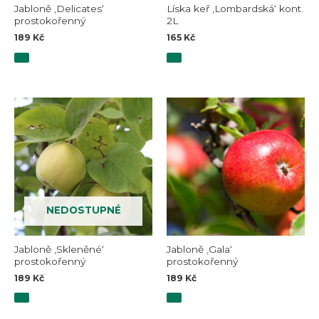
Jabloně ‚Delicates‘
Líska keř ‚Lombardská‘ kont.
prostokořenný
2L
189
Kč
165
Kč
NEDOSTUPNÉ
Jabloně ‚Skleněné‘
Jabloně ‚Gala‘
prostokořenný
prostokořenný
189
Kč
189
Kč