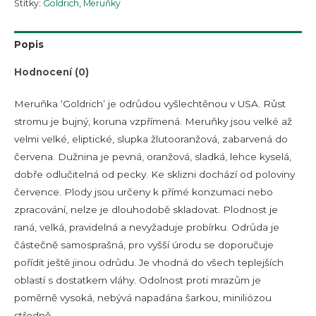
Štítky:
Goldrich
,
Meruňky
Popis
Hodnocení (0)
Meruňka ‘Goldrich’ je odrůdou vyšlechtěnou v USA. Růst
stromu je bujný, koruna vzpřímená. Meruňky jsou velké až
velmi velké, eliptické, slupka žlutooranžová, zabarvená do
červena. Dužnina je pevná, oranžová, sladká, lehce kyselá,
dobře odlučitelná od pecky. Ke sklizni dochází od poloviny
července. Plody jsou určeny k přímé konzumaci nebo
zpracování, nelze je dlouhodobě skladovat. Plodnost je
raná, velká, pravidelná a nevyžaduje probírku. Odrůda je
částečně samosprašná, pro vyšší úrodu se doporučuje
pořídit ještě jinou odrůdu. Je vhodná do všech teplejších
oblastí s dostatkem vláhy. Odolnost proti mrazům je
poměrně vysoká, nebývá napadána šarkou, miniliózou
středně.