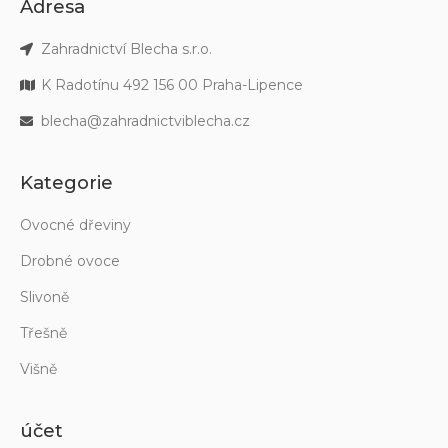
Adresa
Zahradnictví Blecha s.r.o.
K Radotínu 492 156 00 Praha-Lipence
blecha@zahradnictviblecha.cz
Kategorie
Ovocné dřeviny
Drobné ovoce
Slivoně
Třešně
Višně
účet