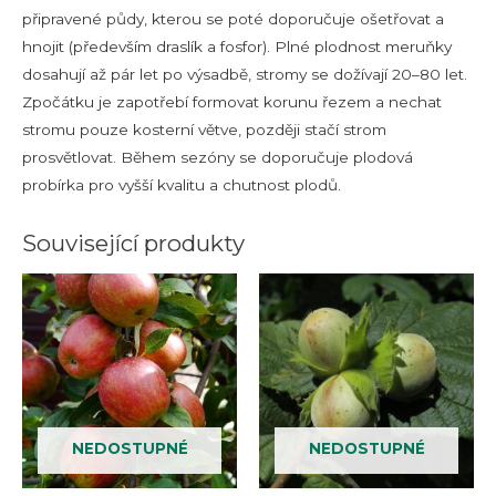
připravené půdy, kterou se poté doporučuje ošetřovat a
hnojit (především draslík a fosfor). Plné plodnost meruňky
dosahují až pár let po výsadbě, stromy se dožívají 20–80 let.
Zpočátku je zapotřebí formovat korunu řezem a nechat
stromu pouze kosterní větve, později stačí strom
prosvětlovat. Během sezóny se doporučuje plodová
probírka pro vyšší kvalitu a chutnost plodů.
Související produkty
NEDOSTUPNÉ
NEDOSTUPNÉ