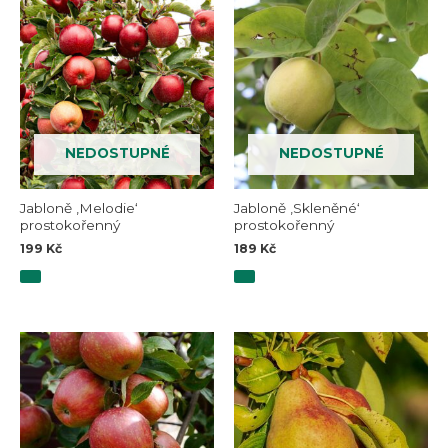
NEDOSTUPNÉ
NEDOSTUPNÉ
Jabloně ‚Melodie‘
Jabloně ‚Skleněné‘
prostokořenný
prostokořenný
199
Kč
189
Kč