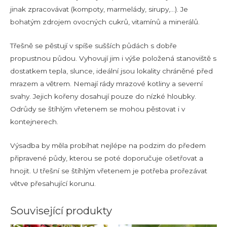
jinak zpracovávat (kompoty, marmelády, sirupy,…). Je
bohatým zdrojem ovocných cukrů, vitamínů a minerálů.
Třešně se pěstují v spíše sušších půdách s dobře
propustnou půdou. Vyhovují jim i výše položená stanoviště s
dostatkem tepla, slunce, ideální jsou lokality chráněné před
mrazem a větrem. Nemají rády mrazové kotliny a severní
svahy. Jejich kořeny dosahují pouze do nízké hloubky.
Odrůdy se štíhlým vřetenem se mohou pěstovat i v
kontejnerech.
Výsadba by měla probíhat nejlépe na podzim do předem
připravené půdy, kterou se poté doporučuje ošetřovat a
hnojit. U třešní se štíhlým vřetenem je potřeba prořezávat
větve přesahující korunu.
Související produkty