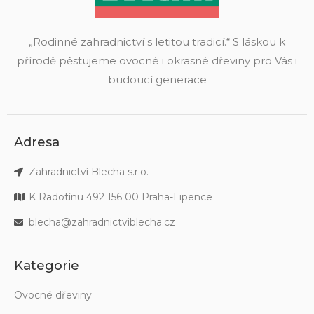
„Rodinné zahradnictví s letitou tradicí.“ S láskou k
přírodě pěstujeme ovocné i okrasné dřeviny pro Vás i
budoucí generace
Adresa
Zahradnictví Blecha s.r.o.
K Radotínu 492 156 00 Praha-Lipence
blecha@zahradnictviblecha.cz
Kategorie
Ovocné dřeviny