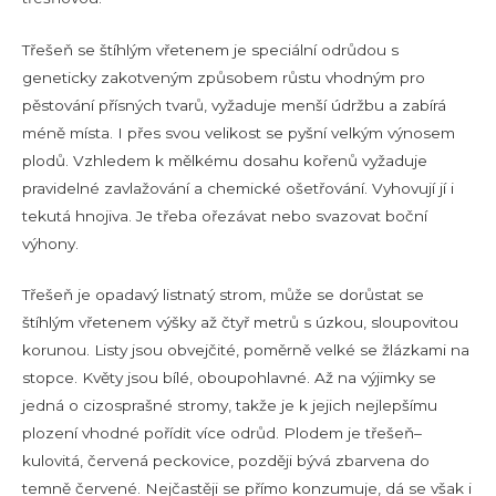
Třešeň se štíhlým vřetenem je speciální odrůdou s
geneticky zakotveným způsobem růstu vhodným pro
pěstování přísných tvarů, vyžaduje menší údržbu a zabírá
méně místa. I přes svou velikost se pyšní velkým výnosem
plodů. Vzhledem k mělkému dosahu kořenů vyžaduje
pravidelné zavlažování a chemické ošetřování. Vyhovují jí i
tekutá hnojiva. Je třeba ořezávat nebo svazovat boční
výhony.
Třešeň je opadavý listnatý strom, může se dorůstat se
štíhlým vřetenem výšky až čtyř metrů s úzkou, sloupovitou
korunou. Listy jsou obvejčité, poměrně velké se žlázkami na
stopce. Květy jsou bílé, oboupohlavné. Až na výjimky se
jedná o cizosprašné stromy, takže je k jejich nejlepšímu
plození vhodné pořídit více odrůd. Plodem je třešeň–
kulovitá, červená peckovice, později bývá zbarvena do
temně červené. Nejčastěji se přímo konzumuje, dá se však i