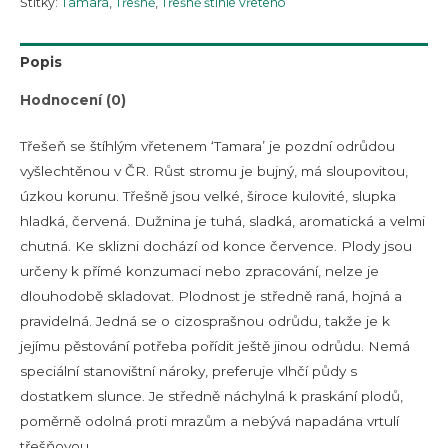
Štítky:
Tamara
,
Třešně
,
Třešně štíhlé vřeteno
Popis
Hodnocení (0)
Třešeň se štíhlým vřetenem ‘Tamara’ je pozdní odrůdou
vyšlechtěnou v ČR. Růst stromu je bujný, má sloupovitou,
úzkou korunu. Třešně jsou velké, široce kulovité, slupka
hladká, červená. Dužnina je tuhá, sladká, aromatická a velmi
chutná. Ke sklizni dochází od konce července. Plody jsou
určeny k přímé konzumaci nebo zpracování, nelze je
dlouhodobě skladovat. Plodnost je středně raná, hojná a
pravidelná. Jedná se o cizosprašnou odrůdu, takže je k
jejímu pěstování potřeba pořídit ještě jinou odrůdu. Nemá
speciální stanovištní nároky, preferuje vlhčí půdy s
dostatkem slunce. Je středně náchylná k praskání plodů,
poměrně odolná proti mrazům a nebývá napadána vrtulí
třešňovou.