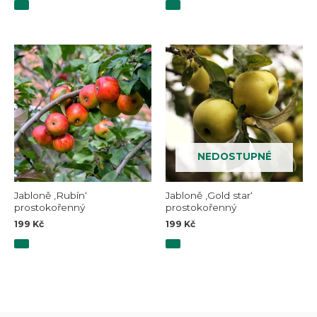
NEDOSTUPNÉ
Jabloně ‚Rubín‘
Jabloně ‚Gold star‘
prostokořenný
prostokořenný
199
Kč
199
Kč