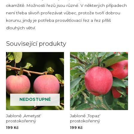
okamžitě. Možnosti řezů jsou různé. V některých případech
není třeba slivoň prořezávat vůbec, protože tvoří dobrou
korunu, jindy je potřeba prosvětlovací řez a řez příliš
dlouhých větví.
Související produkty
NEDOSTUPNÉ
Jabloně ‚Ametyst‘
Jabloně ‚Topaz‘
prostokořenný
prostokořenný
199
Kč
199
Kč