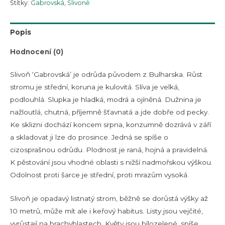
Štítky:
Gabrovská
,
Slivoně
Popis
Hodnocení (0)
Slivoň ‘Gabrovská’ je odrůda původem z Bulharska. Růst
stromu je střední, koruna je kulovitá. Slíva je velká,
podlouhlá. Slupka je hladká, modrá a ojíněná. Dužnina je
nažloutlá, chutná, příjemně šťavnatá a jde dobře od pecky.
Ke sklizni dochází koncem srpna, konzumně dozrává v září
a skladovat ji lze do prosince. Jedná se spíše o
cizosprašnou odrůdu. Plodnost je raná, hojná a pravidelná.
K pěstování jsou vhodné oblasti s nižší nadmořskou výškou.
Odolnost proti šarce je střední, proti mrazům vysoká.
Slivoň je opadavý listnatý strom, běžně se dorůstá výšky až
10 metrů, může mít ale i keřový habitus. Listy jsou vejčité,
vyrůstají na brachyblastech. Květy jsou bílozelené, spíše