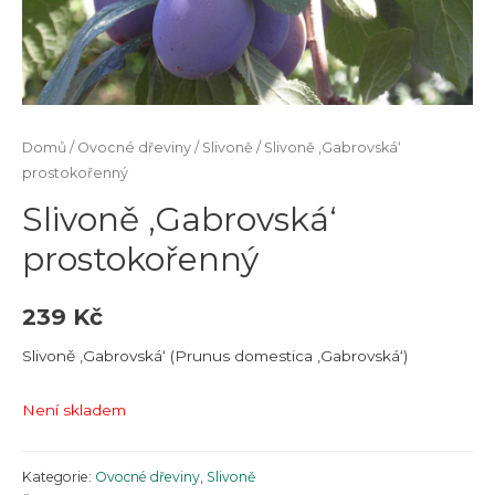
Domů
/
Ovocné dřeviny
/
Slivoně
/ Slivoně ‚Gabrovská‘
prostokořenný
Slivoně ‚Gabrovská‘
prostokořenný
239
Kč
Slivoně ‚Gabrovská‘ (Prunus domestica ‚Gabrovská‘)
Není skladem
Kategorie:
Ovocné dřeviny
,
Slivoně