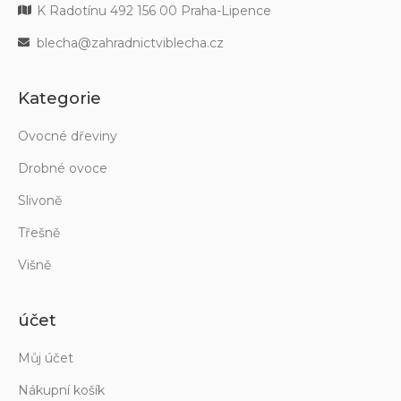
K Radotínu 492 156 00 Praha-Lipence
blecha@zahradnictviblecha.cz
Kategorie
Ovocné dřeviny
Drobné ovoce
Slivoně
Třešně
Višně
účet
Můj účet
Nákupní košík