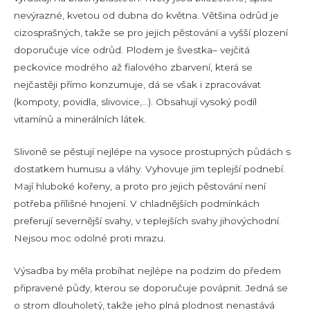
nevýrazné, kvetou od dubna do května. Většina odrůd je
cizosprašných, takže se pro jejich pěstování a vyšší plození
doporučuje více odrůd. Plodem je švestka– vejčitá
peckovice modrého až fialového zbarvení, která se
nejčastěji přímo konzumuje, dá se však i zpracovávat
(kompoty, povidla, slivovice,…). Obsahují vysoký podíl
vitamínů a minerálních látek.
Slivoně se pěstují nejlépe na vysoce prostupných půdách s
dostatkem humusu a vláhy. Vyhovuje jim teplejší podnebí.
Mají hluboké kořeny, a proto pro jejich pěstování není
potřeba přílišné hnojení. V chladnějších podmínkách
preferují severnější svahy, v teplejších svahy jihovýchodní.
Nejsou moc odolné proti mrazu.
Výsadba by měla probíhat nejlépe na podzim do předem
připravené půdy, kterou se doporučuje povápnit. Jedná se
o strom dlouholetý, takže jeho plná plodnost nenastává