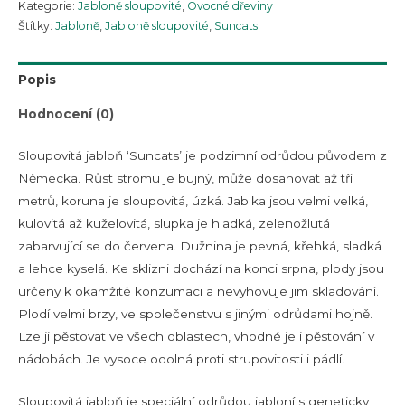
Kategorie:
Jabloně sloupovité
,
Ovocné dřeviny
Štítky:
Jabloně
,
Jabloně sloupovité
,
Suncats
Popis
Hodnocení (0)
Sloupovitá jabloň ‘Suncats’ je podzimní odrůdou původem z
Německa. Růst stromu je bujný, může dosahovat až tří
metrů, koruna je sloupovitá, úzká. Jablka jsou velmi velká,
kulovitá až kuželovitá, slupka je hladká, zelenožlutá
zabarvující se do červena. Dužnina je pevná, křehká, sladká
a lehce kyselá. Ke sklizni dochází na konci srpna, plody jsou
určeny k okamžité konzumaci a nevyhovuje jim skladování.
Plodí velmi brzy, ve společenstvu s jinými odrůdami hojně.
Lze ji pěstovat ve všech oblastech, vhodné je i pěstování v
nádobách. Je vysoce odolná proti strupovitosti i pádlí.
Sloupovitá jabloň je speciální odrůdou jabloní s geneticky