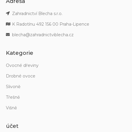
Adresa
Zahradnictví Blecha s.r.o.
K Radotínu 492 156 00 Praha-Lipence
blecha@zahradnictviblecha.cz
Kategorie
Ovocné dřeviny
Drobné ovoce
Slivoně
Třešně
Višně
účet