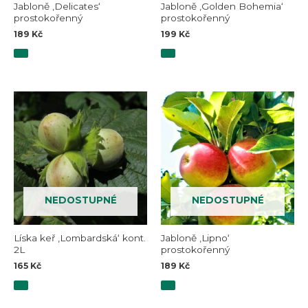
Jabloně ‚Delicates‘
Jabloně ‚Golden Bohemia‘
prostokořenný
prostokořenný
189
Kč
199
Kč
NEDOSTUPNÉ
NEDOSTUPNÉ
Líska keř ‚Lombardská‘ kont.
Jabloně ‚Lipno‘
2L
prostokořenný
165
Kč
189
Kč