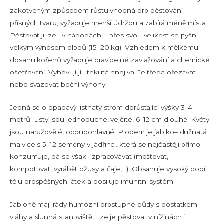
zakotveným způsobem růstu vhodná pro pěstování
přísných tvarů, vyžaduje menší údržbu a zabírá méně místa.
Pěstovat ji lze i v nádobách. I přes svou velikost se pyšní
velkým výnosem plodů (15–20 kg). Vzhledem k mělkému
dosahu kořenů vyžaduje pravidelné zavlažování a chemické
ošetřování. Vyhovují jí i tekutá hnojiva. Je třeba ořezávat
nebo svazovat boční výhony.
Jedná se o opadavý listnatý strom dorůstající výšky 3–4
metrů. Listy jsou jednoduché, vejčité, 6–12 cm dlouhé. Květy
jsou narůžovělé, oboupohlavné. Plodem je jablko– dužnatá
malvice s 5–12 semeny v jádřinci, která se nejčastěji přímo
konzumuje, dá se však i zpracovávat (moštovat,
kompotovat, vyrábět džusy a čaje,…). Obsahuje vysoký podíl
tělu prospěšných látek a posiluje imunitní systém.
Jabloně mají rády humózní prostupné půdy s dostatkem
vláhy a slunná stanoviště. Lze je pěstovat v nížinách i