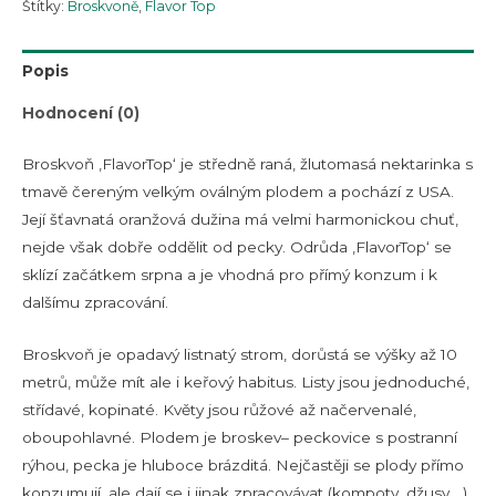
Štítky:
Broskvoně
,
Flavor Top
Popis
Hodnocení (0)
Broskvoň ‚FlavorTop‘ je středně raná, žlutomasá nektarinka s
tmavě čereným velkým oválným plodem a pochází z USA.
Její šťavnatá oranžová dužina má velmi harmonickou chuť,
nejde však dobře oddělit od pecky. Odrůda ‚FlavorTop‘ se
sklízí začátkem srpna a je vhodná pro přímý konzum i k
dalšímu zpracování.
Broskvoň je opadavý listnatý strom, dorůstá se výšky až 10
metrů, může mít ale i keřový habitus. Listy jsou jednoduché,
střídavé, kopinaté. Květy jsou růžové až načervenalé,
oboupohlavné. Plodem je broskev– peckovice s postranní
rýhou, pecka je hluboce brázditá. Nejčastěji se plody přímo
konzumují, ale dají se i jinak zpracovávat (kompoty, džusy,…).