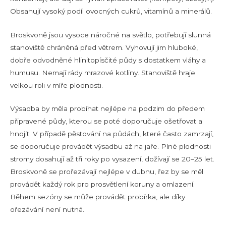
Obsahují vysoký podíl ovocných cukrů, vitamínů a minerálů.
Broskvoně jsou vysoce náročné na světlo, potřebují slunná
stanoviště chráněná před větrem. Vyhovují jim hluboké,
dobře odvodněné hlinitopísčité půdy s dostatkem vláhy a
humusu. Nemají rády mrazové kotliny. Stanoviště hraje
velkou roli v míře plodnosti.
Výsadba by měla probíhat nejlépe na podzim do předem
připravené půdy, kterou se poté doporučuje ošetřovat a
hnojit. V případě pěstování na půdách, které často zamrzají,
se doporučuje provádět výsadbu až na jaře. Plné plodnosti
stromy dosahují až tři roky po vysazení, dožívají se 20–25 let.
Broskvoně se prořezávají nejlépe v dubnu, řez by se měl
provádět každý rok pro prosvětlení koruny a omlazení.
Během sezóny se může provádět probírka, ale díky
ořezávání není nutná.