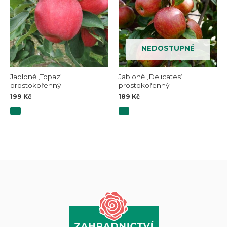
NEDOSTUPNÉ
Jabloně ‚Topaz‘
Jabloně ‚Delicates‘
prostokořenný
prostokořenný
199
Kč
189
Kč