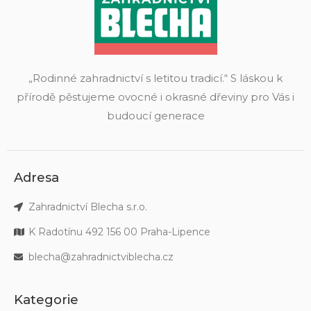
„Rodinné zahradnictví s letitou tradicí.“ S láskou k
přírodě pěstujeme ovocné i okrasné dřeviny pro Vás i
budoucí generace
Adresa
Zahradnictví Blecha s.r.o.
K Radotínu 492 156 00 Praha-Lipence
blecha@zahradnictviblecha.cz
Kategorie