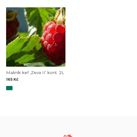
Maliník keř ‚Zeva II‘ kont. 2L
165
Kč