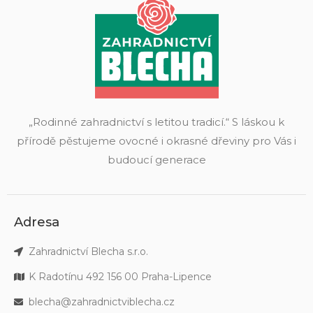
„Rodinné zahradnictví s letitou tradicí.“ S láskou k
přírodě pěstujeme ovocné i okrasné dřeviny pro Vás i
budoucí generace
Adresa
Zahradnictví Blecha s.r.o.
K Radotínu 492 156 00 Praha-Lipence
blecha@zahradnictviblecha.cz