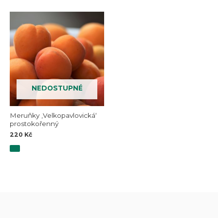
NEDOSTUPNÉ
Meruňky ‚Velkopavlovická‘
prostokořenný
220
Kč