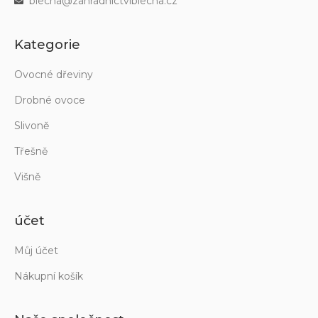
blecha@zahradnictviblecha.cz
Kategorie
Ovocné dřeviny
Drobné ovoce
Slivoně
Třešně
Višně
účet
Můj účet
Nákupní košík