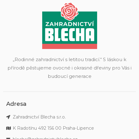
„Rodinné zahradnictví s letitou tradicí.“ S láskou k
přírodě pěstujeme ovocné i okrasné dřeviny pro Vás i
budoucí generace
Adresa
Zahradnictví Blecha s.r.o.
K Radotínu 492 156 00 Praha-Lipence