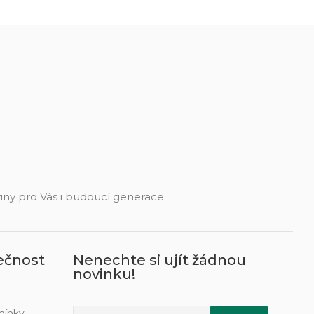
eviny pro Vás i budoucí generace
ečnost
Nenechte si ujít žádnou
novinku!
mínky