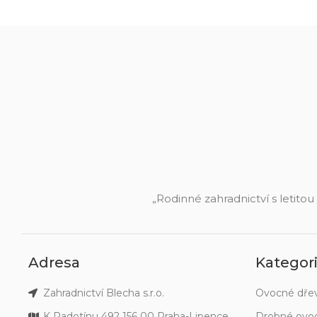
„Rodinné zahradnictví s letitou
Adresa
Kategor
Zahradnictví Blecha s.r.o.
Ovocné dře
K Radotínu 492 156 00 Praha-Lipence
Drobné ovo