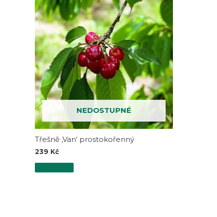
NEDOSTUPNÉ
Třešně ‚Van‘ prostokořenný
239
Kč