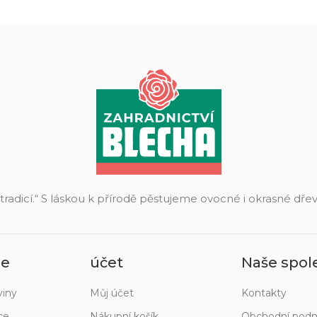
 tradicí.“ S láskou k přírodě pěstujeme ovocné i okrasné dř
ie
účet
Naše spol
viny
Můj účet
Kontakty
ce
Nákupní košík
Obchodní pod