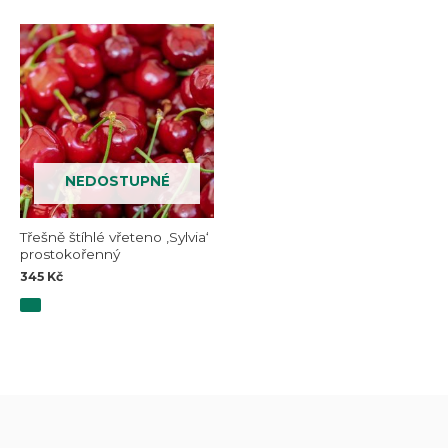
NEDOSTUPNÉ
Třešně štíhlé vřeteno ‚Sylvia‘
prostokořenný
345
Kč