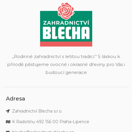
„Rodinné zahradnictví s letitou tradicí.“ S láskou k
přírodě pěstujeme ovocné i okrasné dřeviny pro Vás i
budoucí generace
Adresa
Zahradnictví Blecha s.r.o.
K Radotínu 492 156 00 Praha-Lipence