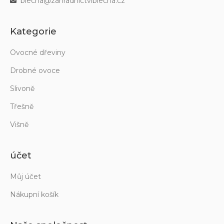
blecha@zahradnictviblecha.cz
Kategorie
Ovocné dřeviny
Drobné ovoce
Slivoně
Třešně
Višně
účet
Můj účet
Nákupní košík