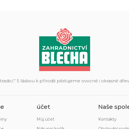
 tradicí.“ S láskou k přírodě pěstujeme ovocné i okrasné dř
ie
účet
Naše spol
viny
Můj účet
Kontakty
ce
Nákupní košík
Obchodní pod