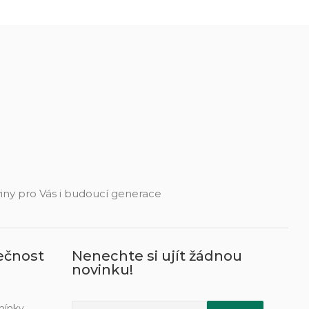
eviny pro Vás i budoucí generace
ečnost
Nenechte si ujít žádnou
novinku!
mínky