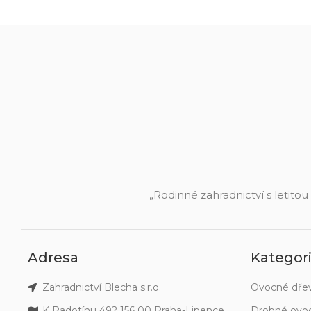
„Rodinné zahradnictví s letitou
Adresa
Kategor
Zahradnictví Blecha s.r.o.
Ovocné dře
K Radotínu 492 156 00 Praha-Lipence
Drobné ovo