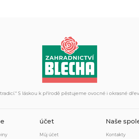
 tradicí.“ S láskou k přírodě pěstujeme ovocné i okrasné dř
ie
účet
Naše spol
viny
Můj účet
Kontakty