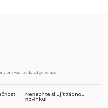
eviny pro Vás i budoucí generace
ečnost
Nenechte si ujít žádnou
novinku!