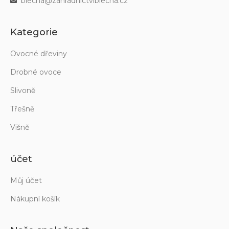
blecha@zahradnictviblecha.cz
Kategorie
Ovocné dřeviny
Drobné ovoce
Slivoně
Třešně
Višně
účet
Můj účet
Nákupní košík