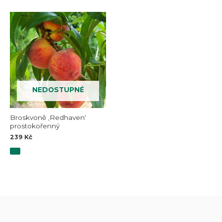
NEDOSTUPNÉ
Broskvoně ‚Redhaven‘
prostokořenný
239
Kč