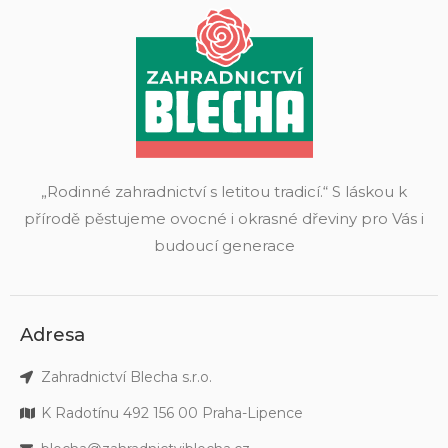
„Rodinné zahradnictví s letitou tradicí.“ S láskou k
přírodě pěstujeme ovocné i okrasné dřeviny pro Vás i
budoucí generace
Adresa
Zahradnictví Blecha s.r.o.
K Radotínu 492 156 00 Praha-Lipence