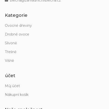
blecha@zahradnictviblecha.cz
Kategorie
Ovocné dřeviny
Drobné ovoce
Slivoně
Třešně
Višně
účet
Můj účet
Nákupní košík