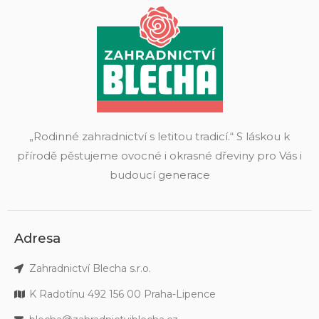
„Rodinné zahradnictví s letitou tradicí.“ S láskou k
přírodě pěstujeme ovocné i okrasné dřeviny pro Vás i
budoucí generace
Adresa
Zahradnictví Blecha s.r.o.
K Radotínu 492 156 00 Praha-Lipence