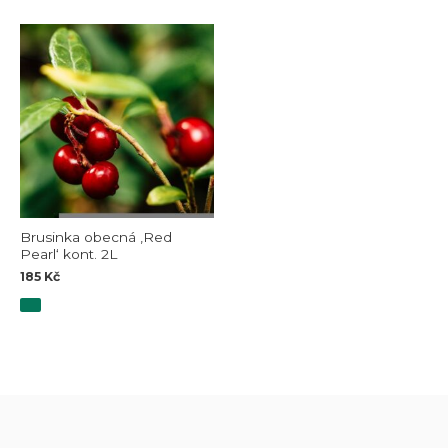
Brusinka obecná ‚Red
Pearl‘ kont. 2L
185
Kč