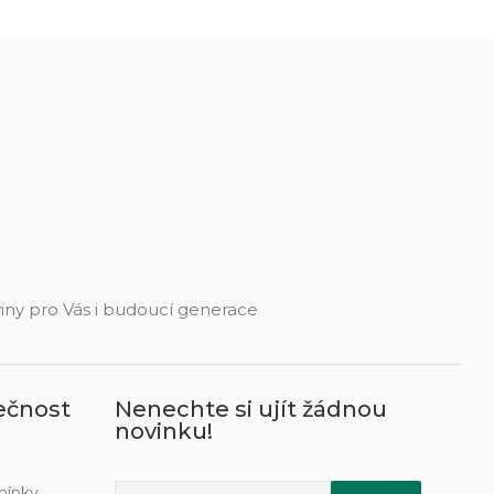
eviny pro Vás i budoucí generace
ečnost
Nenechte si ujít žádnou
novinku!
mínky