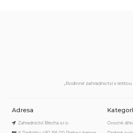
„Rodinné zahradnictví s letitou
Adresa
Kategor
Zahradnictví Blecha s.r.o.
Ovocné dře
K Radotínu 492 156 00 Praha-Lipence
Drobné ovo