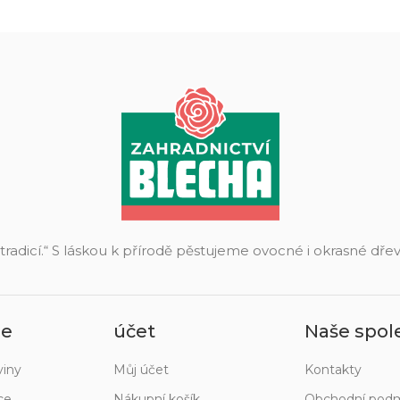
 tradicí.“ S láskou k přírodě pěstujeme ovocné i okrasné dř
ie
účet
Naše spol
viny
Můj účet
Kontakty
ce
Nákupní košík
Obchodní pod