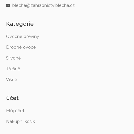
blecha@zahradnictviblecha.cz
Kategorie
Ovocné dřeviny
Drobné ovoce
Slivoně
Třešně
Višně
účet
Můj účet
Nákupní košík