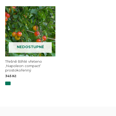
NEDOSTUPNÉ
Třešně štíhlé vřeteno
‚Napoleon compact‘
prostokořenný
345
Kč