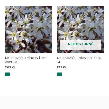
NEDOSTUPNÉ
Muchovník ‚Princ William‘
Muchovník ‚Thiessen‘ kont.
kont. 3L
3L
265
Kč
195
Kč