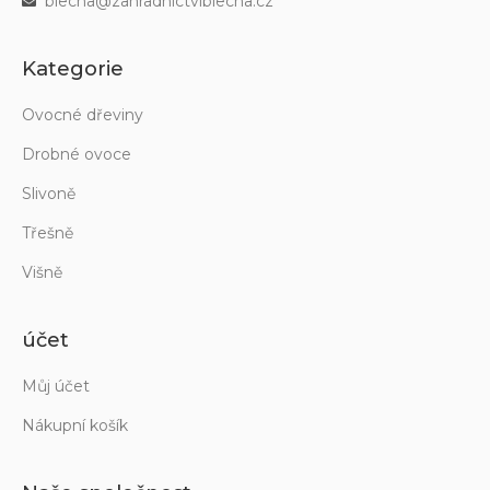
blecha@zahradnictviblecha.cz
Kategorie
Ovocné dřeviny
Drobné ovoce
Slivoně
Třešně
Višně
účet
Můj účet
Nákupní košík