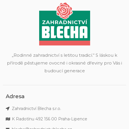
„Rodinné zahradnictví s letitou tradicí.“ S láskou k
přírodě pěstujeme ovocné i okrasné dřeviny pro Vás i
budoucí generace
Adresa
Zahradnictví Blecha s.r.o.
K Radotínu 492 156 00 Praha-Lipence