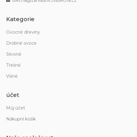
blecha@zahradnictviblecha.cz
Kategorie
Ovocné dřeviny
Drobné ovoce
Slivoně
Třešně
Višně
účet
Můj účet
Nákupní košík