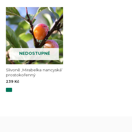
NEDOSTUPNÉ
Slivoně ‚Mirabelka nancyská‘
prostokořenný
239
Kč