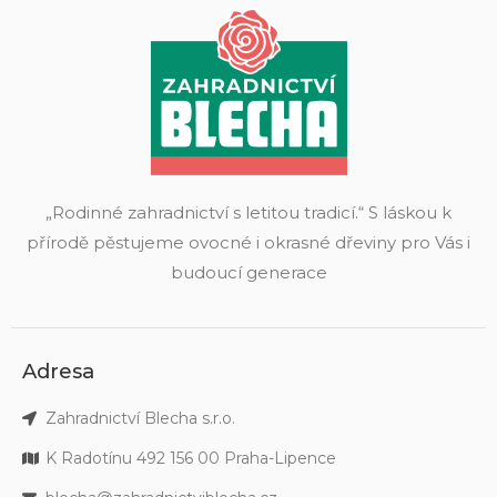
„Rodinné zahradnictví s letitou tradicí.“ S láskou k
přírodě pěstujeme ovocné i okrasné dřeviny pro Vás i
budoucí generace
Adresa
Zahradnictví Blecha s.r.o.
K Radotínu 492 156 00 Praha-Lipence