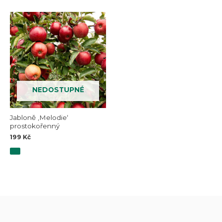
NEDOSTUPNÉ
Jabloně ‚Melodie‘
prostokořenný
199
Kč