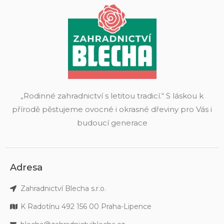
„Rodinné zahradnictví s letitou tradicí.“ S láskou k
přírodě pěstujeme ovocné i okrasné dřeviny pro Vás i
budoucí generace
Adresa
Zahradnictví Blecha s.r.o.
K Radotínu 492 156 00 Praha-Lipence