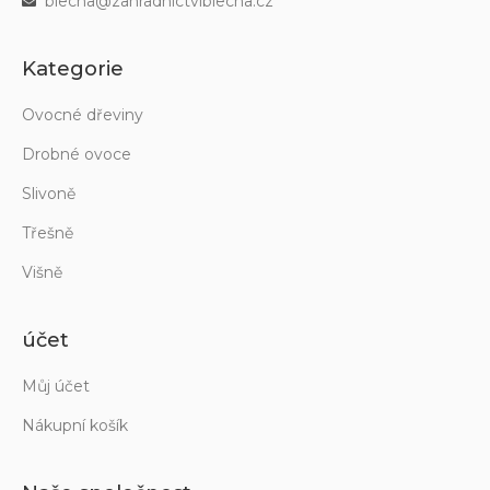
blecha@zahradnictviblecha.cz
Kategorie
Ovocné dřeviny
Drobné ovoce
Slivoně
Třešně
Višně
účet
Můj účet
Nákupní košík