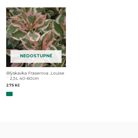
NEDOSTUPNÉ
Blýskavka Fraserova ,Louise
´ 2,5L 40-60cm
275
Kč