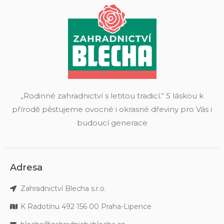
„Rodinné zahradnictví s letitou tradicí.“ S láskou k
přírodě pěstujeme ovocné i okrasné dřeviny pro Vás i
budoucí generace
Adresa
Zahradnictví Blecha s.r.o.
K Radotínu 492 156 00 Praha-Lipence