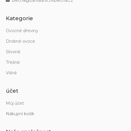
blecha@zahradnictviblecha.cz
Kategorie
Ovocné dřeviny
Drobné ovoce
Slivoně
Třešně
Višně
účet
Můj účet
Nákupní košík