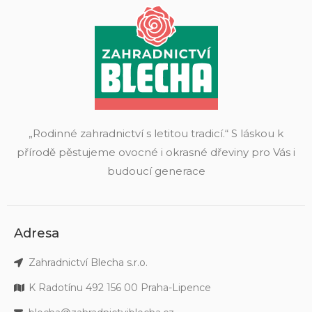
„Rodinné zahradnictví s letitou tradicí.“ S láskou k
přírodě pěstujeme ovocné i okrasné dřeviny pro Vás i
budoucí generace
Adresa
Zahradnictví Blecha s.r.o.
K Radotínu 492 156 00 Praha-Lipence