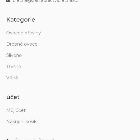
blecha@zahradnictviblecha.cz
Kategorie
Ovocné dřeviny
Drobné ovoce
Slivoně
Třešně
Višně
účet
Můj účet
Nákupní košík