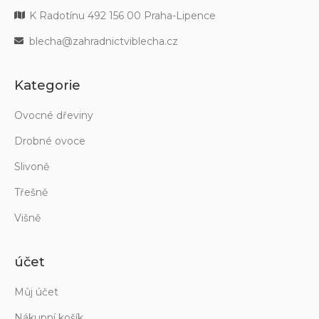
K Radotínu 492 156 00 Praha-Lipence
blecha@zahradnictviblecha.cz
Kategorie
Ovocné dřeviny
Drobné ovoce
Slivoně
Třešně
Višně
účet
Můj účet
Nákupní košík