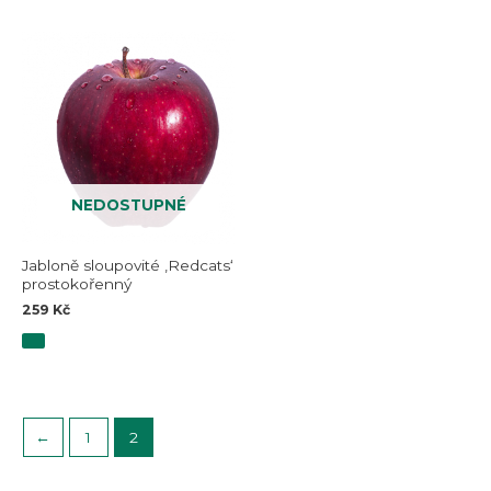
NEDOSTUPNÉ
Jabloně sloupovité ‚Redcats‘
prostokořenný
259
Kč
←
1
2