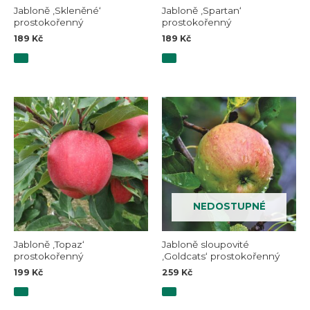
Jabloně ‚Skleněné‘
Jabloně ‚Spartan‘
prostokořenný
prostokořenný
189
Kč
189
Kč
NEDOSTUPNÉ
Jabloně ‚Topaz‘
Jabloně sloupovité
prostokořenný
‚Goldcats‘ prostokořenný
199
Kč
259
Kč