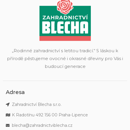
„Rodinné zahradnictví s letitou tradicí.“ S láskou k
přírodě pěstujeme ovocné i okrasné dřeviny pro Vás i
budoucí generace
Adresa
Zahradnictví Blecha s.r.o.
K Radotínu 492 156 00 Praha-Lipence
blecha@zahradnictviblecha.cz