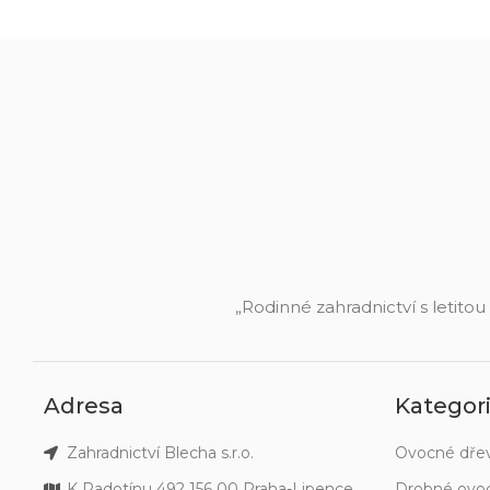
„Rodinné zahradnictví s letitou
Adresa
Kategor
Zahradnictví Blecha s.r.o.
Ovocné dře
K Radotínu 492 156 00 Praha-Lipence
Drobné ovo