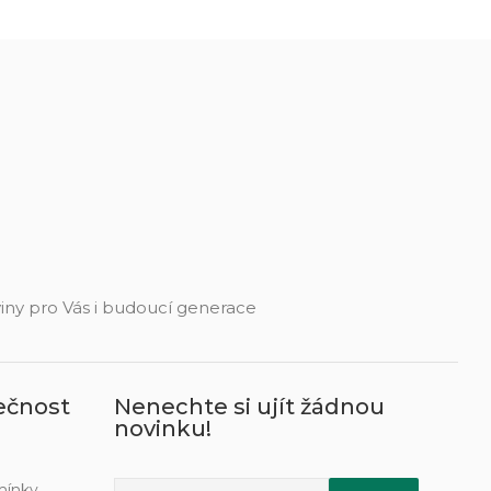
eviny pro Vás i budoucí generace
ečnost
Nenechte si ujít žádnou
novinku!
mínky