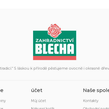
 tradicí.“ S láskou k přírodě pěstujeme ovocné i okrasné dř
ie
účet
Naše spol
viny
Můj účet
Kontakty
ce
Nákupní košík
Obchodní pod