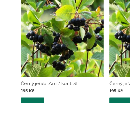
Černý jeřáb ‚Amit‘ kont. 3L
Černý jeřá
195
Kč
195
Kč