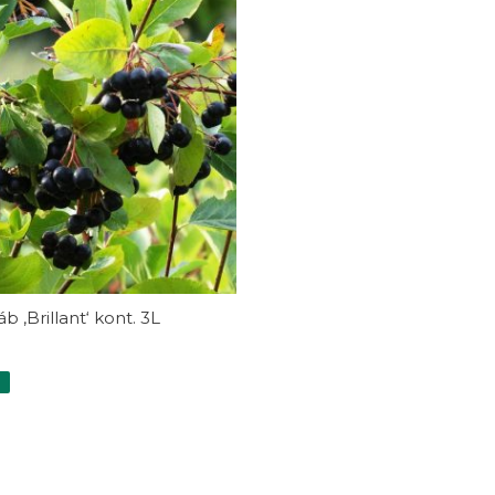
b ‚Brillant‘ kont. 3L