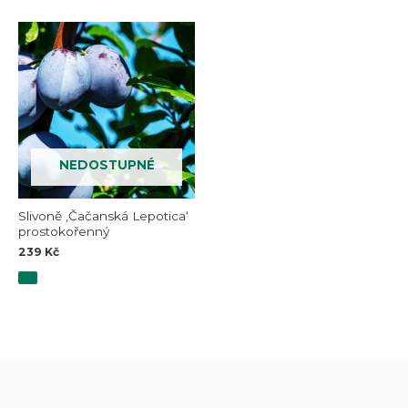
NEDOSTUPNÉ
Slivoně ‚Čačanská Lepotica‘
prostokořenný
239
Kč