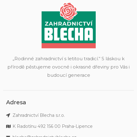
„Rodinné zahradnictví s letitou tradicí.“ S láskou k
přírodě pěstujeme ovocné i okrasné dřeviny pro Vás i
budoucí generace
Adresa
Zahradnictví Blecha s.r.o.
K Radotínu 492 156 00 Praha-Lipence