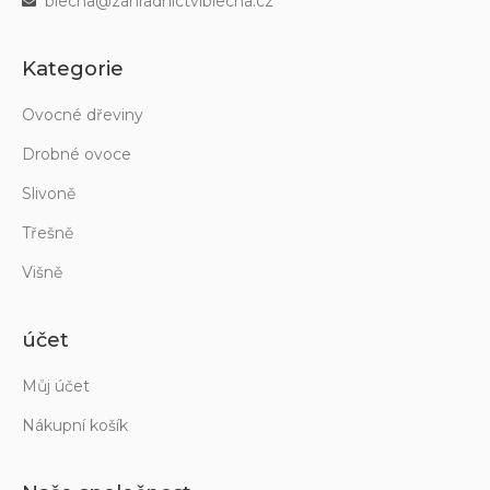
blecha@zahradnictviblecha.cz
Kategorie
Ovocné dřeviny
Drobné ovoce
Slivoně
Třešně
Višně
účet
Můj účet
Nákupní košík