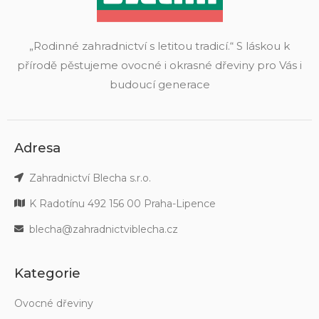
„Rodinné zahradnictví s letitou tradicí.“ S láskou k
přírodě pěstujeme ovocné i okrasné dřeviny pro Vás i
budoucí generace
Adresa
Zahradnictví Blecha s.r.o.
K Radotínu 492 156 00 Praha-Lipence
blecha@zahradnictviblecha.cz
Kategorie
Ovocné dřeviny