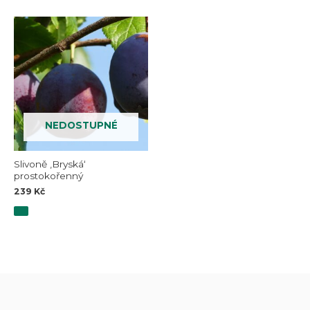
NEDOSTUPNÉ
Slivoně ‚Bryská‘
prostokořenný
239
Kč