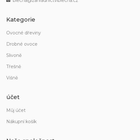
blecha@zahradnictviblecha.cz
Kategorie
Ovocné dřeviny
Drobné ovoce
Slivoně
Třešně
Višně
účet
Můj účet
Nákupní košík