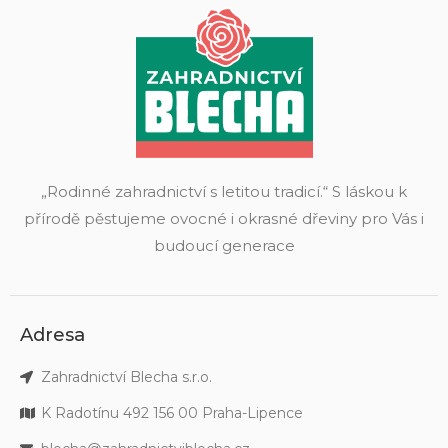
„Rodinné zahradnictví s letitou tradicí.“ S láskou k
přírodě pěstujeme ovocné i okrasné dřeviny pro Vás i
budoucí generace
Adresa
Zahradnictví Blecha s.r.o.
K Radotínu 492 156 00 Praha-Lipence