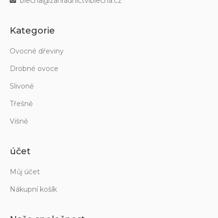
blecha@zahradnictviblecha.cz
Kategorie
Ovocné dřeviny
Drobné ovoce
Slivoně
Třešně
Višně
účet
Můj účet
Nákupní košík