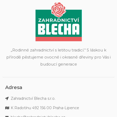
„Rodinné zahradnictví s letitou tradicí.“ S láskou k
přírodě pěstujeme ovocné i okrasné dřeviny pro Vás i
budoucí generace
Adresa
Zahradnictví Blecha s.r.o.
K Radotínu 492 156 00 Praha-Lipence