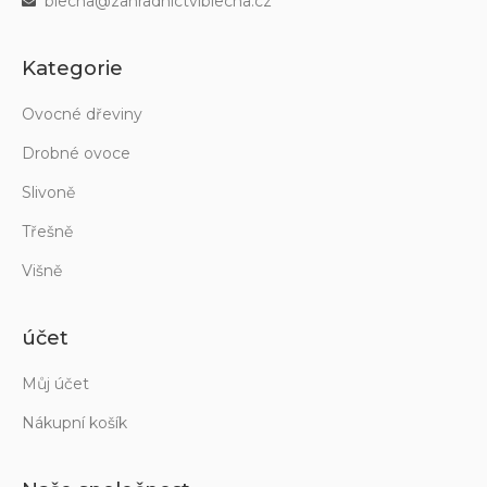
blecha@zahradnictviblecha.cz
Kategorie
Ovocné dřeviny
Drobné ovoce
Slivoně
Třešně
Višně
účet
Můj účet
Nákupní košík