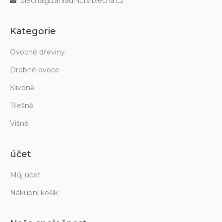
blecha@zahradnictviblecha.cz
Kategorie
Ovocné dřeviny
Drobné ovoce
Slivoně
Třešně
Višně
účet
Můj účet
Nákupní košík