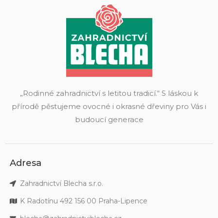
„Rodinné zahradnictví s letitou tradicí.“ S láskou k
přírodě pěstujeme ovocné i okrasné dřeviny pro Vás i
budoucí generace
Adresa
Zahradnictví Blecha s.r.o.
K Radotínu 492 156 00 Praha-Lipence